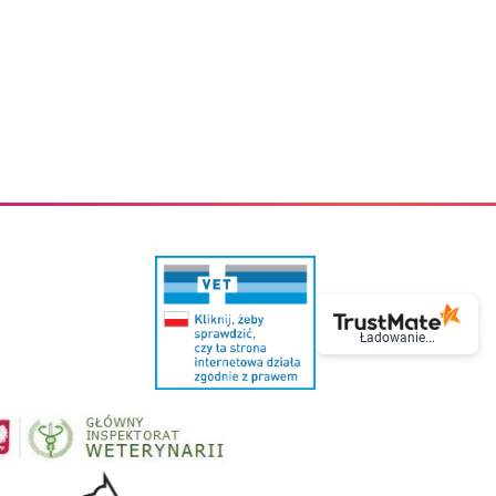
eczki do zębów dla dzieci
Kremy do twarzy
cięce
Kremy przeciwzmarszczkowe
i
Kremy na noc
ory i akcesoria
Cera mieszana tłusta trądzikowa
i i akcesoria
Cera sucha
Smoczki uspokajające dla dzieci i niemowlaków
Cera naczynkowa
Akcesoria do smoczków
Cera wrażliwa i atopowa
 i tekstylia dla dzieci
Na dzień
Otulacze
Na dzień i na noc
Prześcieradła, podkłady
Mgiełki do twarzy
ria do kąpieli
Olejki do twarzy
i
Paski i plastry oczyszczające
nie dzieci
Preparaty punktowe
Szczoteczki i akcesoria do mycia butelek dla dzieci i niemow
Serum do twarzy
Termosy dla dzieci i niemowląt
Wody termalne
Śniadaniowki dla dzieci i niemowląt
Korean Beauty
Ładowanie...
Sterylizatory do butelek dla dzieci i niemowląt
Do rzęs i brwi
Butelki dla dzieci
Kosmetyki do makijażu oczu
Akcesoria do butelek i kubków
Tusze do rzęs
Kubki dla dzieci
Kredki do oczu
Podgrzewacze
Eyelinery
Przechowywanie mleka
Cienie do powiek
Śliniaki
Artykuły kosmetyczne