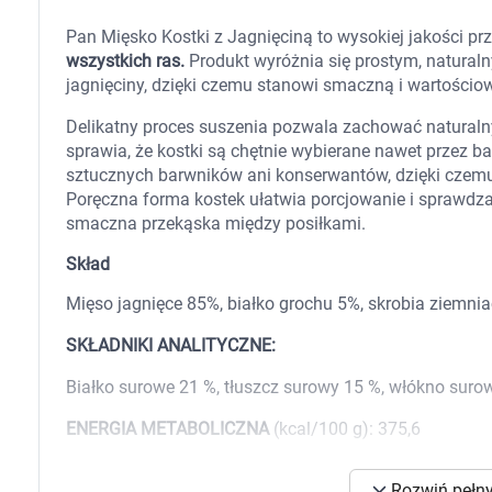
Zabawki
Zwierzęta gospodarskie
Pan Mięsko Kostki z Jagnięciną to wysokiej jakości p
Akwarystyka
wszystkich ras.
Produkt wyróżnia się prostym, natura
jagnięciny, dzięki czemu stanowi smaczną i wartościow
Delikatny proces suszenia pozwala zachować naturaln
sprawia, że kostki są chętnie wybierane nawet przez b
sztucznych barwników ani konserwantów, dzięki czemu
Poręczna forma kostek ułatwia porcjowanie i sprawdza 
smaczna przekąska między posiłkami.
Skład
Mięso jagnięce 85%, białko grochu 5%, skrobia ziemnia
SKŁADNIKI ANALITYCZNE:
Białko surowe 21 %, tłuszcz surowy 15 %, włókno surow
ENERGIA METABOLICZNA
(kcal/100 g): 375,6
Opakowanie
K
Rozwiń pełny