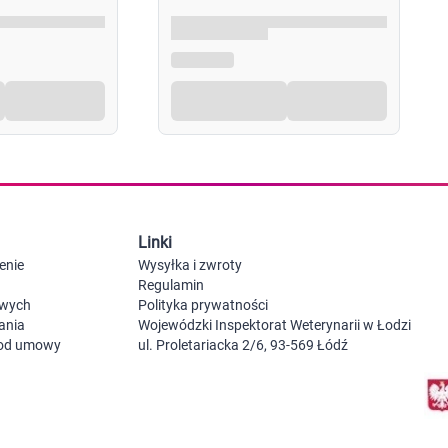
Probiotyki, odbudowa flory jelitowej
Szczot
Leki na zgagę i refluks
Akcesoria dzie
Suplementy z błonnikiem
Nocnik
Syropy i tabletki na brak apetytu
Laktat
Leki i suplementy na choroby trzustki
Smoczk
Leki na nietolerancję laktozy
Leki i suplementy na pasożyty ludzkie
Leki na ból brzucha i skurcze
Pościel
Leki i suplementy na wzdęcia
Leki na niestrawność i ból żołądka
Żywienie w chorobie
Akceso
Serce i układ krążenia
Gryzak
Linki
Leki i suplementy na cholesterol
Karmie
Preparaty wspomagające pracę serca
enie
Wysyłka i zwroty
Maści, tabletki i leki na żylaki
Regulamin
Maści, czopki i leki na hemoroidy
owych
Polityka prywatności
Kwasy tłuszczowe omega 3, 6, 9
ania
Wojewódzki Inspektorat Weterynarii w Łodzi
Leki przeciwzakrzepowe
 od umowy
ul. Proletariacka 2/6, 93-569 Łódź
Leki na nadciśnienie
Leki i tabletki na krążenie
Leki na obrzęki nóg
Seks i zdrowie intymne
Lubrykanty