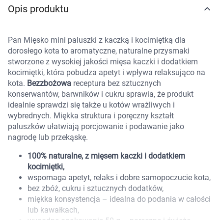
Opis produktu
Marki
Pan Mięsko mini paluszki z kaczką i kocimiętką dla
dorosłego kota to aromatyczne, naturalne przysmaki
stworzone z wysokiej jakości mięsa kaczki i dodatkiem
kocimiętki, która pobudza apetyt i wpływa relaksująco na
kota.
Bezzbożowa
receptura bez sztucznych
konserwantów, barwników i cukru sprawia, że produkt
idealnie sprawdzi się także u kotów wrażliwych i
wybrednych. Miękka struktura i poręczny kształt
paluszków ułatwiają porcjowanie i podawanie jako
nagrodę lub przekąskę.
100% naturalne, z mięsem kaczki i dodatkiem
kocimiętki,
wspomaga apetyt, relaks i dobre samopoczucie kota,
bez zbóż, cukru i sztucznych dodatków,
miękka konsystencja – idealna do podania w całości
Korzystamy z plików cookies w celu
lub kawałkach,
dostosowania zawartości serwisu do Twoich