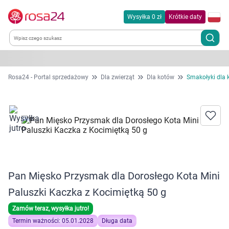
Wysyłka 0 zł
Krótkie daty
Kategorie
Rosa24 - Portal sprzedażowy
Dla zwierząt
Dla kotów
Smakołyki dla 
Chemia gospodarcza
Dla zwierząt
Dom i ogród
Pan Mięsko Przysmak dla Dorosłego Kota Mini
Zdrowie
Paluszki Kaczka z Kocimiętką 50 g
Kobieta w ciąży i mama
Zamów teraz, wysyłka jutro!
Termin ważności: 05.01.2028
Długa data