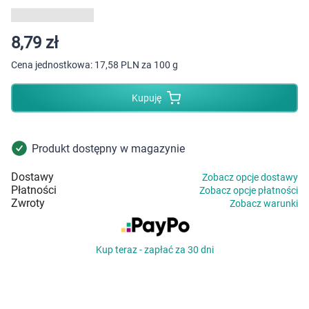
Dziecko
Higiena
8,79 zł
Cena jednostkowa:
17,58 PLN za 100 g
Kosmetyki
Kupuję
Mężczyzna
Zdrowy styl życia
Produkt dostępny w magazynie
Dostawy
Zobacz opcje dostawy
Zabawki
Płatności
Zobacz opcje płatności
Zwroty
Zobacz warunki
Sprzęt medyczny
Kup teraz - zapłać za 30 dni
Motoryzacja
Grupy produktowe