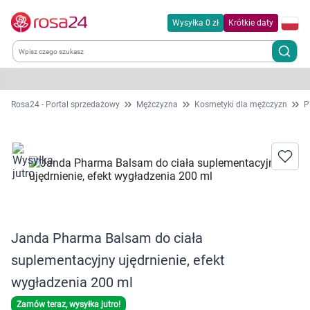
Wysyłka 0 zł
Krótkie daty
Kategorie
Rosa24 - Portal sprzedażowy
Mężczyzna
Kosmetyki dla mężczyzn
P
Chemia gospodarcza
Dla zwierząt
Dom i ogród
Janda Pharma Balsam do ciała
Zdrowie
suplementacyjny ujędrnienie, efekt
Kobieta w ciąży i mama
wygładzenia 200 ml
Zamów teraz, wysyłka jutro!