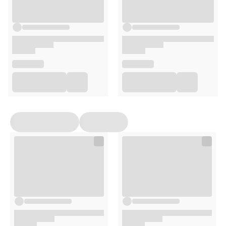
DIETHYLHEXYL SYRINGYLIDENEMALONATE, PEG-8,
SODIUM CHLORIDE, SODIUM POLYACRYLATE,
DIPOTASSIUM EDTA, DISODIUM EDTA, CITRIC
ACID,PARFUM/FRAGRANCE, PHENOXYETHANOL,
ETHYLHEXYLGLYCERIN, POTASSIUM SORBATE, SODIUM
BENZOATE, CHLORPHENESIN, SORBIC ACID, BENZYL
SALICYLATE, LIMONENE, LINALOOL, COUMARIN, ALPHA-
ISOMETHYL IONONE.
Stosowanie
Balsam stosuj codziennie rano i wieczorem.
Nanieś na oczyszczoną skórę.
Delikatnie wmasuj.
Opakowanie
200ml