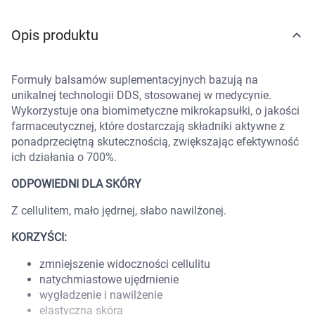
Marki
Opis produktu
Formuły balsamów suplementacyjnych bazują na
unikalnej technologii DDS, stosowanej w medycynie.
Wykorzystuje ona biomimetyczne mikrokapsułki, o jakości
farmaceutycznej, które dostarczają składniki aktywne z
ponadprzeciętną skutecznością, zwiększając efektywność
ich działania o 700%.
ODPOWIEDNI DLA SKÓRY
Z cellulitem, mało jędrnej, słabo nawilżonej.
KORZYŚCI:
zmniejszenie widoczności cellulitu
natychmiastowe ujędrnienie
wygładzenie i nawilżenie
Korzystamy z plików cookies w celu
elastyczna skóra