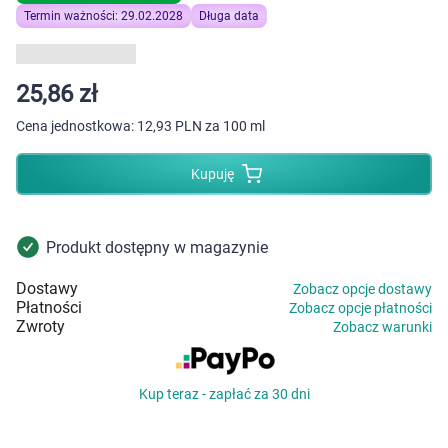
Dziecko
Termin ważności: 29.02.2028
Długa data
Higiena
25,86 zł
Kosmetyki
Cena jednostkowa:
12,93 PLN za 100 ml
Mężczyzna
Kupuję
Zdrowy styl życia
Produkt dostępny w magazynie
Zabawki
Dostawy
Zobacz opcje dostawy
Płatności
Zobacz opcje płatności
Sprzęt medyczny
Zwroty
Zobacz warunki
Motoryzacja
Kup teraz - zapłać za 30 dni
Grupy produktowe