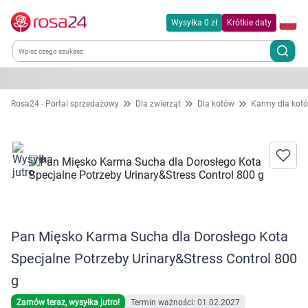
Wysyłka 0 zł
Krótkie daty
Kategorie
Rosa24 - Portal sprzedażowy
Dla zwierząt
Dla kotów
Karmy dla kot
Chemia gospodarcza
Dla zwierząt
Dom i ogród
Pan Mięsko Karma Sucha dla Dorosłego Kota
Zdrowie
Specjalne Potrzeby Urinary&Stress Control 800
Kobieta w ciąży i mama
g
Zamów teraz, wysyłka jutro!
Termin ważności: 01.02.2027