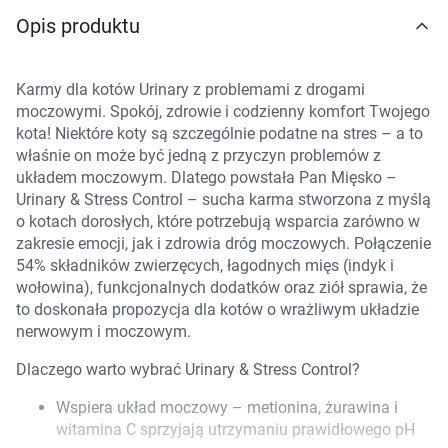
Marki
Opis produktu
Karmy dla kotów Urinary z problemami z drogami
moczowymi. Spokój, zdrowie i codzienny komfort Twojego
kota! Niektóre koty są szczególnie podatne na stres – a to
właśnie on może być jedną z przyczyn problemów z
układem moczowym. Dlatego powstała Pan Mięsko –
Urinary & Stress Control – sucha karma stworzona z myślą
o kotach dorosłych, które potrzebują wsparcia zarówno w
zakresie emocji, jak i zdrowia dróg moczowych. Połączenie
54% składników zwierzęcych, łagodnych mięs (indyk i
wołowina), funkcjonalnych dodatków oraz ziół sprawia, że
to doskonała propozycja dla kotów o wrażliwym układzie
nerwowym i moczowym.
Dlaczego warto wybrać Urinary & Stress Control?
Wspiera układ moczowy – metionina, żurawina i
Korzystamy z plików cookies w celu
witamina C sprzyjają utrzymaniu prawidłowego pH