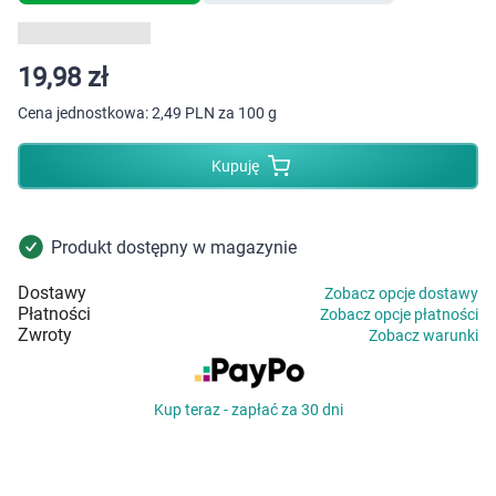
Dziecko
Higiena
19,98 zł
Cena jednostkowa:
2,49 PLN za 100 g
Kosmetyki
Kupuję
Mężczyzna
Zdrowy styl życia
Produkt dostępny w magazynie
Zabawki
Dostawy
Zobacz opcje dostawy
Płatności
Zobacz opcje płatności
Zwroty
Zobacz warunki
Sprzęt medyczny
Motoryzacja
Kup teraz - zapłać za 30 dni
Grupy produktowe