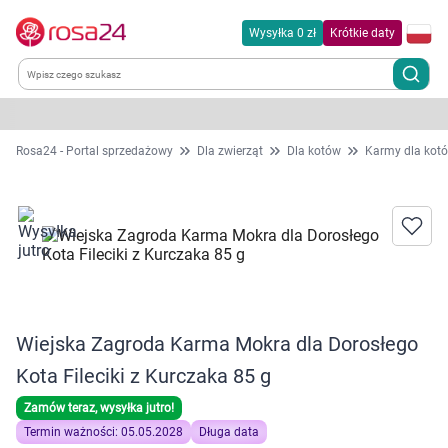
Wysyłka 0 zł
Krótkie daty
Kategorie
Rosa24 - Portal sprzedażowy
Dla zwierząt
Dla kotów
Karmy dla kot
Chemia gospodarcza
Dla zwierząt
Dom i ogród
Wiejska Zagroda Karma Mokra dla Dorosłego
Zdrowie
Kota Fileciki z Kurczaka 85 g
Kobieta w ciąży i mama
Zamów teraz, wysyłka jutro!
Termin ważności: 05.05.2028
Długa data