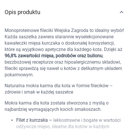
Marki
Opis produktu
Monoproteinowe fileciki Wiejska Zagroda to idealny wybór!
Każda saszetka zawiera starannie wyselekcjonowane
kawałeczki mięsa kurczaka o doskonałej konsystencji,
które są wyjątkowo apetyczne dla każdego kota. Dzięki aż
96,8% zawartości mięsa, podrobów oraz bulionu
,
bezzbożowej recepturze oraz hipoalergicznemu składowi,
fileciki sprawdzą się nawet u kotów z delikatnym układem
pokarmowym.
Naturalna mokra karma dla kota w formie filecików –
zdrowie i smak w każdej saszetce
Mokra karma dla kota została stworzona z myślą o
najbardziej wymagających kocich smakoszach.
Filet z kurczaka –
lekkostrawne i bogate w wartości
Korzystamy z plików cookies w celu
odżywcze mięso, idealne dla kotów w każdym