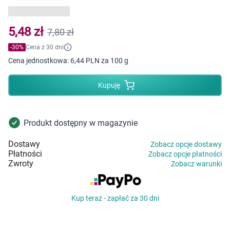
Dziecko
Higiena
5,48 zł
7,80 zł
-
30
%
Cena z 30 dni
Kosmetyki
Cena jednostkowa:
6,44 PLN za 100 g
Mężczyzna
Kupuję
Zdrowy styl życia
Produkt dostępny w magazynie
Zabawki
Dostawy
Zobacz opcje dostawy
Płatności
Zobacz opcje płatności
Sprzęt medyczny
Zwroty
Zobacz warunki
Motoryzacja
Kup teraz - zapłać za 30 dni
Grupy produktowe