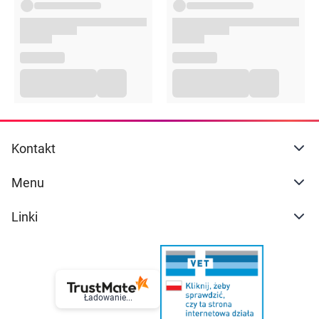
Opakowanie
25ml
Uwagi
Suplementy diety nie mogą być stosowane jako substytut
(zamiennik) zróżnicowanej diety ani zdrowego trybu życia.
Nie należy przekraczać zalecanej porcji produktu do
spożycia w ciągu dnia. Suplementy diety powinny być
przechowywane w sposób niedostępny dla małych dzieci.
Kontakt
Przed zastosowaniem produktu sugerujemy zapoznanie
się z dokładnymi informacjami podanymi na opakowaniu
Menu
lub załączonej ulotce.
Linki
Ładowanie...