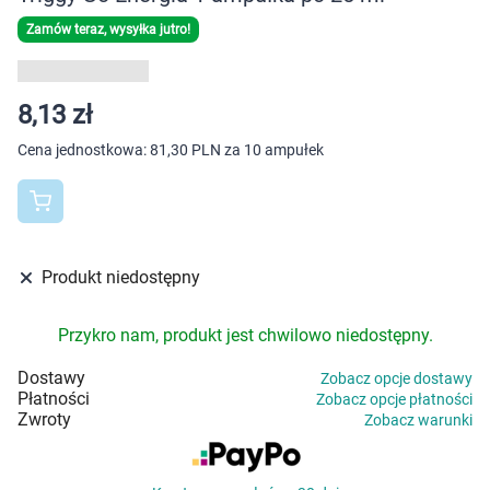
Dziecko
Zamów teraz, wysyłka jutro!
Higiena
8,13 zł
Kosmetyki
Cena jednostkowa:
81,30 PLN za 10 ampułek
Mężczyzna
Zdrowy styl życia
Produkt niedostępny
Zabawki
Przykro nam, produkt jest chwilowo niedostępny.
Sprzęt medyczny
Dostawy
Zobacz opcje dostawy
Płatności
Motoryzacja
Zobacz opcje płatności
Zwroty
Zobacz warunki
Grupy produktowe