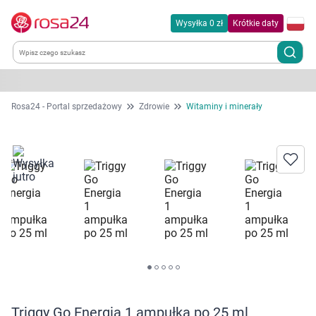
Wysyłka 0 zł
Krótkie daty
Kategorie
Rosa24 - Portal sprzedażowy
Zdrowie
Witaminy i minerały
Chemia gospodarcza
Dla zwierząt
Dom i ogród
Zdrowie
Kobieta w ciąży i mama
Triggy Go Energia 1 ampułka po 25 ml