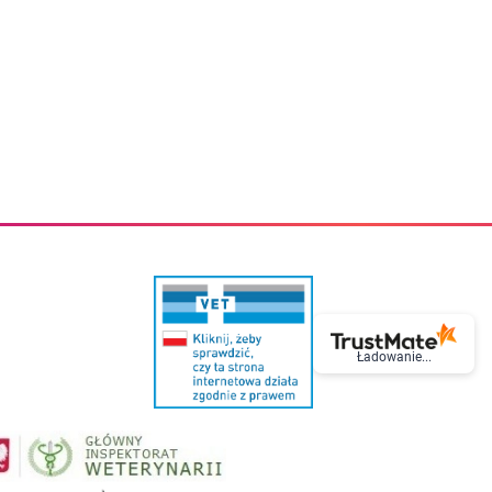
eczki do zębów dla dzieci
Kremy do twarzy
cięce
Kremy przeciwzmarszczkowe
i
Kremy na noc
ory i akcesoria
Cera mieszana tłusta trądzikowa
i i akcesoria
Cera sucha
Smoczki uspokajające dla dzieci i niemowlaków
Cera naczynkowa
Akcesoria do smoczków
Cera wrażliwa i atopowa
 i tekstylia dla dzieci
Na dzień
Otulacze
Na dzień i na noc
Prześcieradła, podkłady
Mgiełki do twarzy
ria do kąpieli
Olejki do twarzy
i
Paski i plastry oczyszczające
nie dzieci
Preparaty punktowe
Szczoteczki i akcesoria do mycia butelek dla dzieci i niemow
Serum do twarzy
Termosy dla dzieci i niemowląt
Wody termalne
Śniadaniowki dla dzieci i niemowląt
Korean Beauty
Sterylizatory do butelek dla dzieci i niemowląt
Do rzęs i brwi
Ładowanie...
Butelki dla dzieci
Kosmetyki do makijażu oczu
Akcesoria do butelek i kubków
Tusze do rzęs
Kubki dla dzieci
Kredki do oczu
Podgrzewacze
Eyelinery
Przechowywanie mleka
Cienie do powiek
Śliniaki
Artykuły kosmetyczne