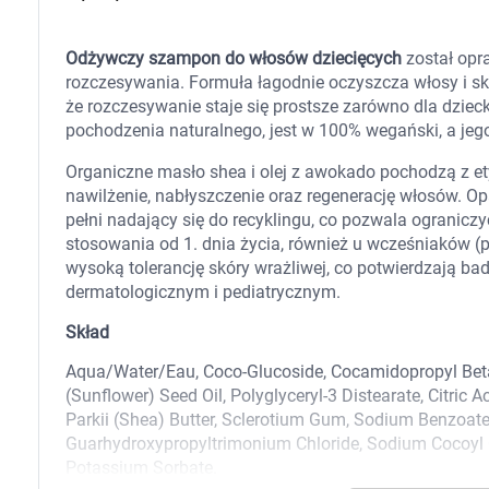
Zabawki
Zwierzęta gospodarskie
Akwarystyka
Odżywczy szampon do włosów dziecięcych
został opra
rozczesywania. Formuła łagodnie oczyszcza włosy i sk
że rozczesywanie staje się prostsze zarówno dla dzieck
pochodzenia naturalnego, jest w 100% wegański, a jego
Organiczne masło shea i olej z awokado pochodzą z e
nawilżenie, nabłyszczenie oraz regenerację włosów. O
pełni nadający się do recyklingu, co pozwala ogranicz
stosowania od 1. dnia życia, również u wcześniaków (
wysoką tolerancję skóry wrażliwej, co potwierdzają b
dermatologicznym i pediatrycznym.
Skład
Aqua/Water/Eau, Coco-Glucoside, Cocamidopropyl Betai
(Sunflower) Seed Oil, Polyglyceryl-3 Distearate, Citri
Parkii (Shea) Butter, Sclerotium Gum, Sodium Benzoate,
Guarhydroxypropyltrimonium Chloride, Sodium Cocoyl G
Potassium Sorbate.
K