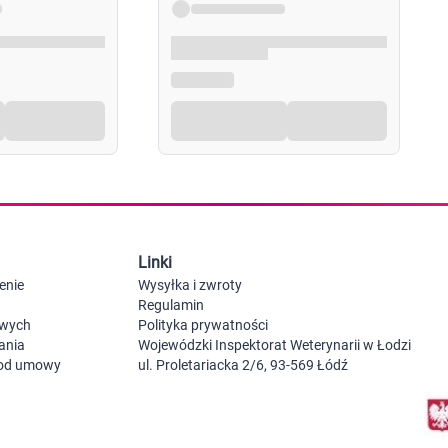
Probiotyki, odbudowa flory jelitowej
Szczot
Leki na zgagę i refluks
Akcesoria dzie
Suplementy z błonnikiem
Nocnik
Syropy i tabletki na brak apetytu
Laktat
Leki i suplementy na choroby trzustki
Smoczk
Leki na nietolerancję laktozy
Leki i suplementy na pasożyty ludzkie
Leki na ból brzucha i skurcze
Pościel
Leki i suplementy na wzdęcia
Leki na niestrawność i ból żołądka
Żywienie w chorobie
Akceso
Serce i układ krążenia
Gryzak
Leki i suplementy na cholesterol
Karmie
Linki
Preparaty wspomagające pracę serca
Maści, tabletki i leki na żylaki
enie
Wysyłka i zwroty
Maści, czopki i leki na hemoroidy
Regulamin
Kwasy tłuszczowe omega 3, 6, 9
owych
Polityka prywatności
Leki przeciwzakrzepowe
ania
Wojewódzki Inspektorat Weterynarii w Łodzi
Leki na nadciśnienie
 od umowy
ul. Proletariacka 2/6, 93-569 Łódź
Leki i tabletki na krążenie
Leki na obrzęki nóg
Seks i zdrowie intymne
Lubrykanty