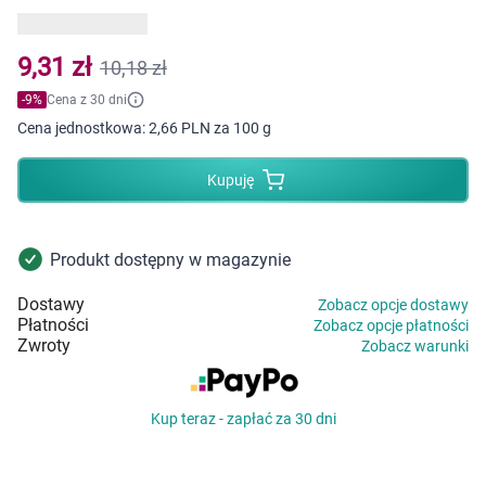
Dziecko
Higiena
9,31 zł
10,18 zł
-
9
%
Cena z 30 dni
Kosmetyki
Cena jednostkowa:
2,66 PLN za 100 g
Mężczyzna
Kupuję
Zdrowy styl życia
Produkt dostępny w magazynie
Zabawki
Dostawy
Zobacz opcje dostawy
Płatności
Zobacz opcje płatności
Sprzęt medyczny
Zwroty
Zobacz warunki
Motoryzacja
Kup teraz - zapłać za 30 dni
Grupy produktowe