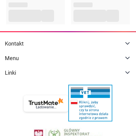
gluten, mleko, jaja, soja, orzechy, orzeszki ziemne,
nasiona sezamu.
Przechowywanie
Przechowywać w suchym i chłodnym miejscu.
Chronić przed wilgocią.
Kontakt
Opakowanie
Menu
350 g
Linki
Ładowanie...