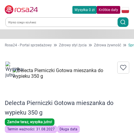
Wysyłka 0 zł
Krótkie daty
Kategorie
Rosa24 - Portal sprzedażowy
Zdrowy styl życia
Zdrowa żywność
Sp
Chemia gospodarcza
Dla zwierząt
Dom i ogród
Delecta Pierniczki Gotowa mieszanka do
Zdrowie
wypieku 350 g
Kobieta w ciąży i mama
Zamów teraz, wysyłka jutro!
Termin ważności: 31.08.2027
Długa data