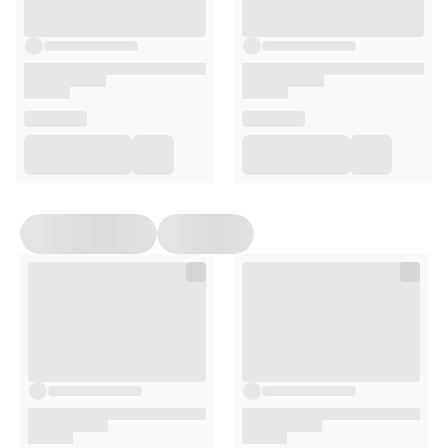
*Referencyjna wartość spożycia dla przeciętnej osoby
dorosłej (8400 kJ / 2000 kcal)
Sposób użycia
Zawartość opakowania połącz z jajkiem i masłem
lub margaryną, wyrób ciasto.
Rozwałkuj ciasto i użyj dołączonego stempelka, by
wykroić ciasteczka.
Piecz według wskazówek na opakowaniu do
uzyskania złocistej barwy.
Porcja i liczba porcji:
Jedna porcja to około 6 g (1 pierniczek).
Z jednej mieszanki można przygotować około 70
ciasteczek.
Przeciwwskazania
Produkt nieodpowiedni dla osób z nietolerancją: