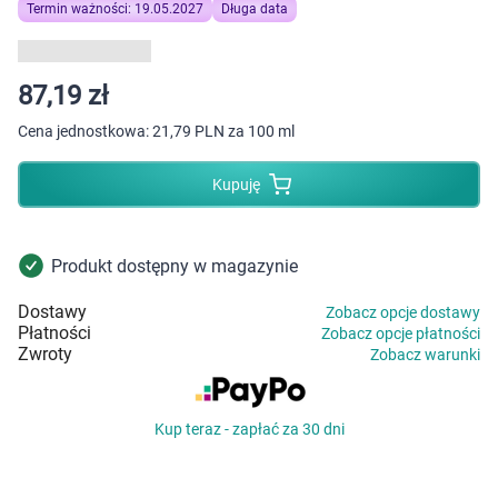
Dziecko
Termin ważności: 19.05.2027
Długa data
Higiena
87,19 zł
Kosmetyki
Cena jednostkowa:
21,79 PLN za 100 ml
Mężczyzna
Kupuję
Zdrowy styl życia
Produkt dostępny w magazynie
Zabawki
Dostawy
Zobacz opcje dostawy
Płatności
Zobacz opcje płatności
Sprzęt medyczny
Zwroty
Zobacz warunki
Motoryzacja
Kup teraz - zapłać za 30 dni
Grupy produktowe