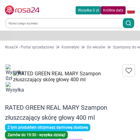
Wysyłka 0 zł
Krótkie daty
Kategorie
Rosa24 - Portal sprzedażowy
Kosmetyki
Do włosów
Szampony do w
Chemia gospodarcza
Dla zwierząt
Dom i ogród
RATED GREEN REAL MARY Szampon
Zdrowie
złuszczający skórę głowy 400 ml
Kobieta w ciąży i mama
Z tym produktem otrzymasz darmową dostawę
Zamów do 19:30 - wysyłka dzisiaj!