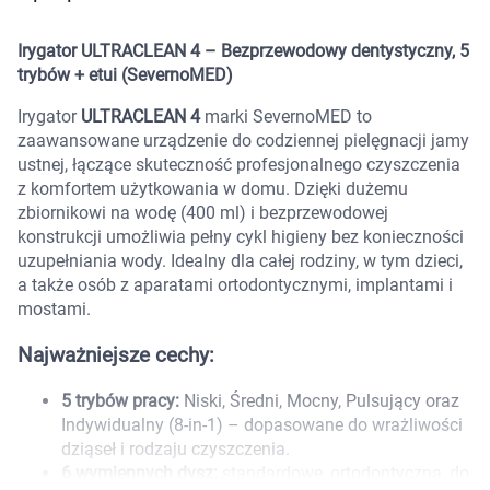
Marki
Irygator ULTRACLEAN 4 – Bezprzewodowy dentystyczny, 5
trybów + etui (SevernoMED)
Irygator
ULTRACLEAN 4
marki SevernoMED to
zaawansowane urządzenie do codziennej pielęgnacji jamy
ustnej, łączące skuteczność profesjonalnego czyszczenia
z komfortem użytkowania w domu. Dzięki dużemu
zbiornikowi na wodę (400 ml) i bezprzewodowej
konstrukcji umożliwia pełny cykl higieny bez konieczności
uzupełniania wody. Idealny dla całej rodziny, w tym dzieci,
a także osób z aparatami ortodontycznymi, implantami i
mostami.
Najważniejsze cechy:
5 trybów pracy:
Niski, Średni, Mocny, Pulsujący oraz
Indywidualny (8-in-1) – dopasowane do wrażliwości
Korzystamy z plików cookies w celu
dziąseł i rodzaju czyszczenia.
dostosowania zawartości serwisu do Twoich
6 wymiennych dysz:
standardowe, ortodontyczna, do