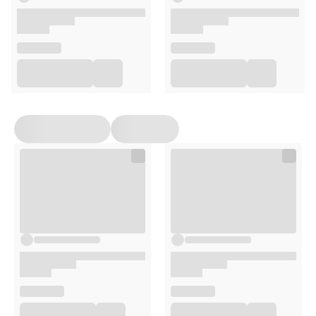
Usuwa resztki jedzenia i płytkę nazębną nawet w
trudno dostępnych miejscach.
Redukuje krwawienie i stany zapalne dziąseł.
Neutralizuje nieprzyjemny zapach i chroni przed
próchnicą.
Wspomaga higienę osób z aparatami, implantami i
mostami.
Masuje dziąsła i stymuluje mikrokrążenie krwi,
poprawiając zdrowie jamy ustnej.
Specyfikacja techniczna
wejście: 5V / 1A
moc: 5W
materiał: ABS, PC
akumulator: 2500mAh
czas ładowania: do 5 godzin
wodoodporność: IPX8
zbiornik: 400ml
ciśnienie: 30-140psi (2.30-9.65 bar)