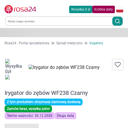
Wysyłka 0 zł
Krótkie daty
Kategorie
Rosa24 - Portal sprzedażowy
Sprzęt medyczny
Irygatory
Chemia gospodarcza
Dla zwierząt
Dom i ogród
Irygator do zębów WF238 Czarny
Zdrowie
Z tym produktem otrzymasz darmową dostawę
Zamów teraz, wysyłka jutro!
Kobieta w ciąży i mama
Termin ważności: 30.12.2030
Długa data