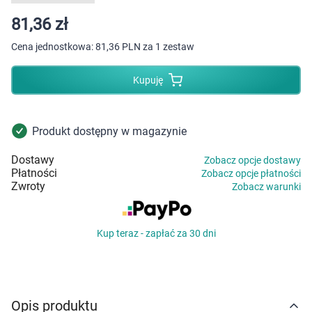
Dziecko
81,36 zł
Higiena
Cena jednostkowa:
81,36 PLN za 1 zestaw
Kosmetyki
Kupuję
Mężczyzna
Produkt dostępny w magazynie
Zdrowy styl życia
Dostawy
Zobacz opcje dostawy
Płatności
Zobacz opcje płatności
Zabawki
Zwroty
Zobacz warunki
Sprzęt medyczny
Kup teraz - zapłać za 30 dni
Motoryzacja
Grupy produktowe
Opis produktu