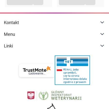
Opakowanie
irygator ULTRACLEAN 4
6x wymiennych dysz
Kontakt
etui
kabel usb
Menu
instrukcja w języku polskim
Linki
Ładowanie...