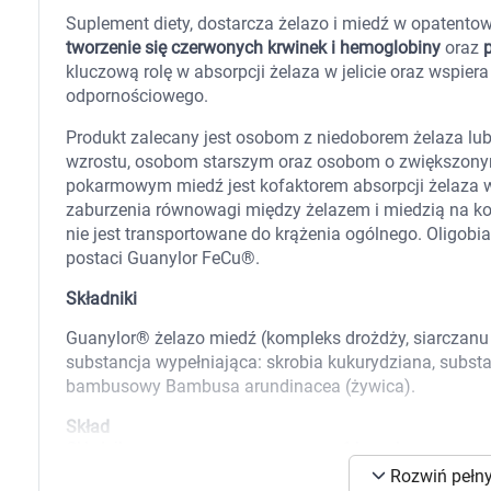
Zabawki
Suplement diety, dostarcza żelazo i miedź w opatento
Zwierzęta gospodarskie
tworzenie się czerwonych krwinek i hemoglobiny
oraz
Akwarystyka
kluczową rolę w absorpcji żelaza w jelicie oraz wspie
odpornościowego.
Produkt zalecany jest osobom z niedoborem żelaza lub
wzrostu, osobom starszym oraz osobom o zwiększonym
pokarmowym miedź jest kofaktorem absorpcji żelaza w 
zaburzenia równowagi między żelazem i miedzią na kor
nie jest transportowane do krążenia ogólnego. Oligobi
postaci Guanylor FeCu®.
Składniki
Guanylor® żelazo miedź (kompleks drożdży, siarczanu ż
substancja wypełniająca: skrobia kukurydziana, substa
bambusowy Bambusa arundinacea (żywica).
Skład
Składnik
w 1 kapsułce
K
Żelazo
14 mg (100% RWS*)
Rozwiń pełny