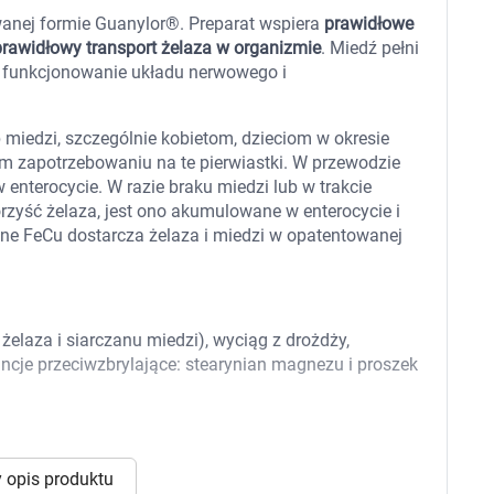
 dla psa i kota
Leki na chrypkę
wanej formie Guanylor®. Preparat wspiera
prawidłowe
Witaminy i minerały
prawidłowy transport żelaza w organizmie
. Miedź pełni
Witaminy
ra funkcjonowanie układu nerwowego i
Leki i suplementy z witaminą A
Witami
Leki i suplementy z witaminą A+E
Witaminy ADEK A + D + E + K
 miedzi, szczególnie kobietom, dzieciom w okresie
Leki i suplementy z witaminą B1
Leki i suplementy z witaminą B2
 zapotrzebowaniu na te pierwiastki. W przewodzie
Leki i suplementy z witaminą B3
enterocycie. W razie braku miedzi lub w trakcie
Leki i suplementy z witaminą B6
zyść żelaza, jest ono akumulowane w enterocycie i
Leki i suplementy z witaminą B9 kwas
Ak
ane FeCu dostarcza żelaza i miedzi w opatentowanej
Leki i suplementy z witaminą B12
Wk
Leki i suplementy z witaminą B comp
Układ
Ni
Leki i suplementy z witaminą C
Leki i suplementy z witaminą D
Leki i suplementy z witaminą E
elaza i siarczanu miedzi), wyciąg z drożdży,
Leki i suplementy z witaminą K
ncje przeciwzbrylające: stearynian magnezu i proszek
Leki i suplementy z witaminami K+D
Biotyna
Pozostałe witaminy
Katar
Ma
Leki i suplementy z witaminą B5
Minerały w tabletkach i płynie
Tabletki i preparaty z chromem
orzystamy z plików cookies w celu dostosowania zawartości
 opis produktu