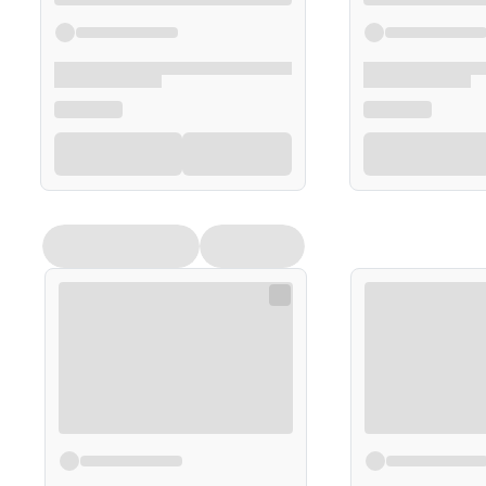
90 kapsułek
Uwagi
Suplementy diety nie mogą być stosowane jako substyt
trybu życia. Nie należy przekraczać zalecanej porcji p
powinny być przechowywane w sposób niedostępny dla
sugerujemy zapoznanie się z dokładnymi informacjami