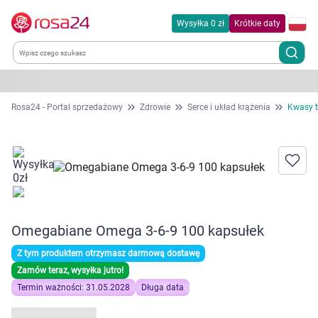
Wysyłka 0 zł
Krótkie daty
Kategorie
Rosa24 - Portal sprzedażowy
Zdrowie
Serce i układ krążenia
Kwasy t
Chemia gospodarcza
Dla zwierząt
Dom i ogród
Omegabiane Omega 3-6-9 100 kapsułek
Zdrowie
Z tym produktem otrzymasz darmową dostawę
Zamów teraz, wysyłka jutro!
Kobieta w ciąży i mama
Termin ważności: 31.05.2028
Długa data