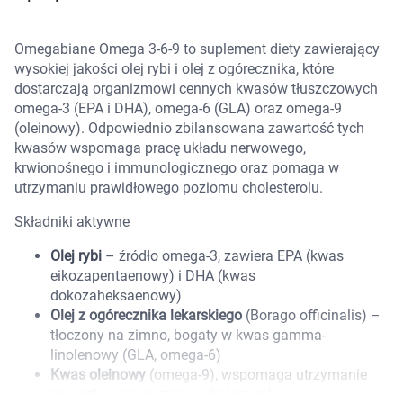
Marki
Omegabiane Omega 3-6-9 to suplement diety zawierający
wysokiej jakości olej rybi i olej z ogórecznika, które
dostarczają organizmowi cennych kwasów tłuszczowych
omega-3 (EPA i DHA), omega-6 (GLA) oraz omega-9
(oleinowy). Odpowiednio zbilansowana zawartość tych
kwasów wspomaga pracę układu nerwowego,
krwionośnego i immunologicznego oraz pomaga w
utrzymaniu prawidłowego poziomu cholesterolu.
Składniki aktywne
Olej rybi
– źródło omega-3, zawiera EPA (kwas
eikozapentaenowy) i DHA (kwas
dokozaheksaenowy)
Olej z ogórecznika lekarskiego
(Borago officinalis) –
tłoczony na zimno, bogaty w kwas gamma-
linolenowy (GLA, omega-6)
Korzystamy z plików cookies w celu
Kwas oleinowy
(omega-9), wspomaga utrzymanie
dostosowania zawartości serwisu do Twoich
prawidłowego poziomu cholesterolu.