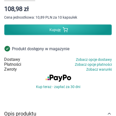
Dziecko
108,98 zł
Higiena
Cena jednostkowa:
10,89 PLN za 10 kapsułek
Kosmetyki
Kupuję
Mężczyzna
Produkt dostępny w magazynie
Zdrowy styl życia
Dostawy
Zobacz opcje dostawy
Płatności
Zobacz opcje płatności
Zabawki
Zwroty
Zobacz warunki
Sprzęt medyczny
Kup teraz - zapłać za 30 dni
Motoryzacja
Grupy produktowe
Opis produktu