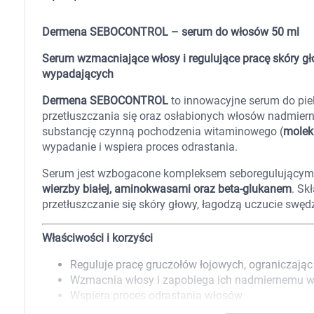
Zabawki
Zwierzęta gospodarskie
Dermena SEBOCONTROL – serum do włosów 50 ml
Akwarystyka
Serum wzmacniające włosy i regulujące pracę skóry gł
wypadających
Dermena SEBOCONTROL
to innowacyjne serum do piel
przetłuszczania się oraz osłabionych włosów nadmier
substancję czynną pochodzenia witaminowego (
molek
wypadanie i wspiera proces odrastania.
Serum jest wzbogacone kompleksem seboregulującym 
wierzby białej, aminokwasami oraz beta-glukanem
. Sk
przetłuszczanie się skóry głowy, łagodzą uczucie swęd
Właściwości i korzyści
Reguluje pracę gruczołów łojowych, ograniczając
Wzmacnia włosy i zapobiega ich nadmiernemu 
Wspiera proces odrastania włosów
Działa kojąco na skórę głowy, zmniejsza swędzen
K