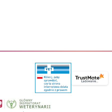
eczki do zębów dla dzieci
Kremy do twarzy
cięce
Kremy przeciwzmarszczkowe
i
Kremy na noc
ory i akcesoria
Cera mieszana tłusta trądzikowa
i i akcesoria
Cera sucha
Smoczki uspokajające dla dzieci i niemowlaków
Cera naczynkowa
Akcesoria do smoczków
Cera wrażliwa i atopowa
 i tekstylia dla dzieci
Na dzień
Otulacze
Na dzień i na noc
Prześcieradła, podkłady
Mgiełki do twarzy
ria do kąpieli
Olejki do twarzy
i
Paski i plastry oczyszczające
nie dzieci
Preparaty punktowe
Szczoteczki i akcesoria do mycia butelek dla dzieci i niemow
Serum do twarzy
Termosy dla dzieci i niemowląt
Wody termalne
Śniadaniowki dla dzieci i niemowląt
Korean Beauty
Sterylizatory do butelek dla dzieci i niemowląt
Do rzęs i brwi
Ładowanie...
Butelki dla dzieci
Kosmetyki do makijażu oczu
Akcesoria do butelek i kubków
Tusze do rzęs
Kubki dla dzieci
Kredki do oczu
Podgrzewacze
Eyelinery
Przechowywanie mleka
Cienie do powiek
Śliniaki
Artykuły kosmetyczne