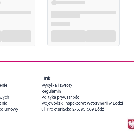
Probiotyki, odbudowa flory jelitowej
Szczot
Leki na zgagę i refluks
Akcesoria dzie
Suplementy z błonnikiem
Nocnik
Syropy i tabletki na brak apetytu
Laktat
Leki i suplementy na choroby trzustki
Smoczk
Leki na nietolerancję laktozy
Leki i suplementy na pasożyty ludzkie
Leki na ból brzucha i skurcze
Pościel
Leki i suplementy na wzdęcia
Leki na niestrawność i ból żołądka
Żywienie w chorobie
Akceso
Serce i układ krążenia
Gryzak
Leki i suplementy na cholesterol
Karmie
Linki
Preparaty wspomagające pracę serca
Maści, tabletki i leki na żylaki
enie
Wysyłka i zwroty
Maści, czopki i leki na hemoroidy
Regulamin
Kwasy tłuszczowe omega 3, 6, 9
owych
Polityka prywatności
Leki przeciwzakrzepowe
ania
Wojewódzki Inspektorat Weterynarii w Łodzi
Leki na nadciśnienie
 od umowy
ul. Proletariacka 2/6, 93-569 Łódź
Leki i tabletki na krążenie
Leki na obrzęki nóg
Seks i zdrowie intymne
Lubrykanty