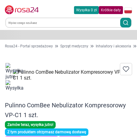
Wysyłka 0 zł
Krótkie daty
Kategorie
Rosa24 - Portal sprzedażowy
Sprzęt medyczny
Inhalatory i akcesoria
Chemia gospodarcza
Dla zwierząt
Dom i ogród
Pulinno ComBee Nebulizator Kompresorowy
Zdrowie
VP-C1 1 szt.
Kobieta w ciąży i mama
Zamów teraz, wysyłka jutro!
Z tym produktem otrzymasz darmową dostawę