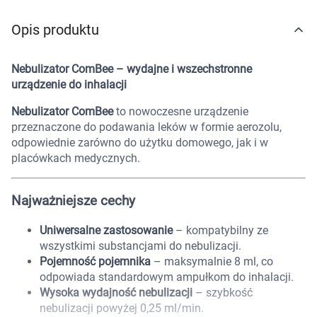
Marki
Opis produktu
Nebulizator ComBee – wydajne i wszechstronne
urządzenie do inhalacji
Nebulizator ComBee
to nowoczesne urządzenie
przeznaczone do podawania leków w formie aerozolu,
odpowiednie zarówno do użytku domowego, jak i w
placówkach medycznych.
Najważniejsze cechy
Uniwersalne zastosowanie
– kompatybilny ze
wszystkimi substancjami do nebulizacji.
Pojemność pojemnika
– maksymalnie 8 ml, co
odpowiada standardowym ampułkom do inhalacji.
Wysoka wydajność nebulizacji
– szybkość
Korzystamy z plików cookies w celu
nebulizacji powyżej 0,25 ml/min.