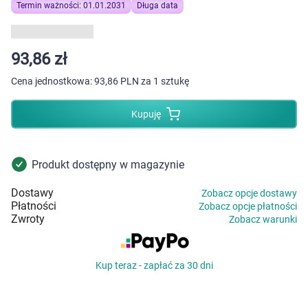
Dziecko
Termin ważności: 01.01.2031
Długa data
Higiena
93,86 zł
Kosmetyki
Cena jednostkowa:
93,86 PLN za 1 sztukę
Mężczyzna
Kupuję
Zdrowy styl życia
Produkt dostępny w magazynie
Zabawki
Dostawy
Zobacz opcje dostawy
Płatności
Zobacz opcje płatności
Sprzęt medyczny
Zwroty
Zobacz warunki
Motoryzacja
Kup teraz - zapłać za 30 dni
Grupy produktowe