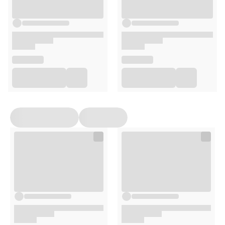
Dyszę nosową
Przewód powietrzny
Dwa filtry powietrzne
Instrukcję obsługi w języku polskim
Uwagi
Wyrób medyczny - posiada oznakowanie CE
Posiada deklarację zgodności UE
Zawiera instrukcję obsługi oraz interfejs w języku
polskim
Zawiera etykietę w języku polskim