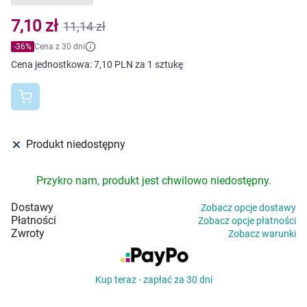
Dziecko
7,10 zł
11,14 zł
Higiena
-
36
%
Cena z 30 dni
Cena jednostkowa:
7,10 PLN za 1 sztukę
Kosmetyki
Mężczyzna
Zdrowy styl życia
Produkt niedostępny
Zabawki
Przykro nam, produkt jest chwilowo niedostępny.
Dostawy
Zobacz opcje dostawy
Sprzęt medyczny
Płatności
Zobacz opcje płatności
Zwroty
Zobacz warunki
Motoryzacja
Kup teraz - zapłać za 30 dni
Grupy produktowe