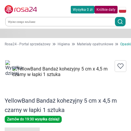
Wysyłka 0 zł
Krótkie daty
Kategorie
Rosa24 - Portal sprzedażowy
Higiena
Materiały opatrunkowe
Opaski
Chemia gospodarcza
Dla zwierząt
Dom i ogród
YellowBand Bandaż kohezyjny 5 cm x 4,5 m
Zdrowie
czarny w łapki 1 sztuka
Kobieta w ciąży i mama
Zamów do 19:30 wysyłka dzisiaj!