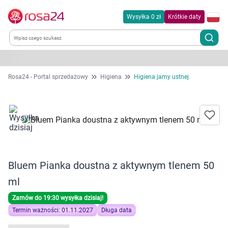
Wysyłka 0 zł
Krótkie daty
Kategorie
Rosa24 - Portal sprzedażowy
Higiena
Higiena jamy ustnej
Chemia gospodarcza
Dla zwierząt
Dom i ogród
Bluem Pianka doustna z aktywnym tlenem 50
Zdrowie
ml
Zamów do 19:30 wysyłka dzisiaj!
Kobieta w ciąży i mama
Termin ważności: 01.11.2027
Długa data