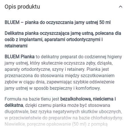
Opis produktu
Marki
BLUEM – pianka do oczyszczania jamy ustnej 50 ml
Delikatna pianka oczyszczająca jamę ustną, polecana dla
osób z implantami, aparatami ortodontycznymi i
retainerami
BLUEM Pianka
to delikatny preparat do codziennej higieny
jamy ustnej, który skutecznie oczyszcza zęby, dziąsła,
aparaty ortodontyczne, szyny i retainery. Pianka jest
przeznaczona do stosowania między szczotkowaniem
zębów w ciągu dnia, zapewniając szybkie odświeżenie
jamy ustnej w sposób bezpieczny i komfortowy.
Formuła na bazie tlenu jest
bezalkoholowa, nieścierna i
delikatna
, dzięki czemu pianka może być stosowana
długotrwale, bez ryzyka negatywnych skutków ubocznych,
w przeciwieństwie do preparatów na bazie chlorheksydyny.
Korzystamy z plików cookies w celu
Niewielkie, poręczne opakowanie (50 ml) z pompką
dostosowania zawartości serwisu do Twoich