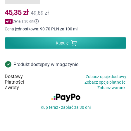
Dziecko
45,35 zł
49,89 zł
Higiena
-
9
%
Cena z 30 dni
Cena jednostkowa:
90,70 PLN za 100 ml
Kosmetyki
Kupuję
Mężczyzna
Zdrowy styl życia
Produkt dostępny w magazynie
Dostawy
Zabawki
Zobacz opcje dostawy
Płatności
Zobacz opcje płatności
Zwroty
Zobacz warunki
Sprzęt medyczny
Motoryzacja
Kup teraz - zapłać za 30 dni
Grupy produktowe