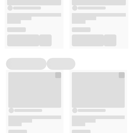
działanie osteoklastów, wspierając zdrowie kości i
tkanek przy implantach.
Sposób użycia
Nanieś piankę bezpośrednio do jamy ustnej lub na
aparat ortodontyczny, szynę czy retainer.
Delikatnie rozprowadź w jamie ustnej i wypluj po
zastosowaniu.
Można stosować
w ciągu dnia między
szczotkowaniem zębów
, aby odświeżyć jamę ustną i
oczyścić trudno dostępne miejsca.
Opakowanie
50 ml