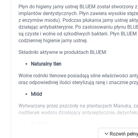
Zabawki
Płyn do higieny jamy ustnej BLUEM został stworzony z
Zwierzęta gospodarskie
implantów dentystycznych. Płyn zawiera wysokie stęże
Akwarystyka
z enzymów miodu). Podczas płukania jamy ustnej aktyw
działając antybakteryjnie. Po zastosowaniu płynu BL
są czyste i wolne od szkodliwych bakterii. Płyn BLUEM
codziennej higienie jamy ustnej.
Składniki aktywne w produktach BLUEM:
Naturalny tlen
Wolne rodniki tlenowe posiadają silne właściwości an
oraz odpowiedniej ilości sterylizują ranę i znacznie pr
Miód
Wytwarzany przez pszczoły na plantacjach Manuka, zaw
nadtlenek wodoru działający antyseptycznie, dezynfeku
Ksylitol
K
Rozwiń pełny
Naturalnie występujący pentatol węglowodanowy, który 