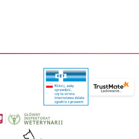
eczki do zębów dla dzieci
Kremy do twarzy
cięce
Kremy przeciwzmarszczkowe
i
Kremy na noc
ory i akcesoria
Cera mieszana tłusta trądzikowa
i i akcesoria
Cera sucha
Smoczki uspokajające dla dzieci i niemowlaków
Cera naczynkowa
Akcesoria do smoczków
Cera wrażliwa i atopowa
 i tekstylia dla dzieci
Na dzień
Otulacze
Na dzień i na noc
Prześcieradła, podkłady
Mgiełki do twarzy
ria do kąpieli
Olejki do twarzy
i
Paski i plastry oczyszczające
nie dzieci
Preparaty punktowe
Szczoteczki i akcesoria do mycia butelek dla dzieci i niemow
Serum do twarzy
Termosy dla dzieci i niemowląt
Wody termalne
Ładowanie...
Śniadaniowki dla dzieci i niemowląt
Korean Beauty
Sterylizatory do butelek dla dzieci i niemowląt
Do rzęs i brwi
Butelki dla dzieci
Kosmetyki do makijażu oczu
Akcesoria do butelek i kubków
Tusze do rzęs
Kubki dla dzieci
Kredki do oczu
Podgrzewacze
Eyelinery
Przechowywanie mleka
Cienie do powiek
Śliniaki
Artykuły kosmetyczne