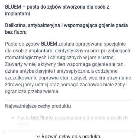
Marki
BLUEM – pasta do zębów stworzona dla osób z
implantami
Delikatna, antybakteryjna i wspomagająca gojenie pasta
bez fluoru
Pasta do zębów
BLUEM
została opracowana specjalnie
dla osób z implantami dentystycznymi oraz po zabiegach
stomatologicznych i chirurgicznych w jamie ustnej.
Zawarty w niej aktywny tlen wspomaga gojenie się ran,
działa antybakteryjnie i antyseptycznie, a codzienne
szczotkowanie poprawia stan dziąseł, wspiera utrzymanie
zdrowej jamy ustnej oraz pomaga zachować białe zęby i
ogranicza przebarwienia.
Najważniejsze cechy produktu
Pasta
bez fluoru
, przeznaczona dla osób dorosłych
Korzystamy z plików cookies w celu
(18+)
dostosowania zawartości serwisu do Twoich
Aktywny tlen stymuluje gojenie ran i działa
preferencji. Więcej informacji znajdziesz w
Rozwiń pełny opis produktu