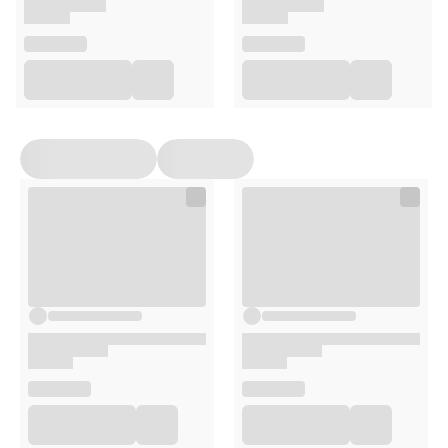
Naturalny pentitol węglowodanowy, który ogranicza
ilość bakterii próchnicotwórczych, w tym
Streptococcus mutans, Streptococcus sorbinus,
Salivarius oraz Lactobacillus, wspomagając zdrowie
jamy ustnej.
Laktoferyna
Białko o działaniu antybakteryjnym i
immunomodelującym, stymulujące wzrost kości
(działanie osteoblastów) i hamujące resorpcję tkanki
kostnej (działanie osteoklastów).