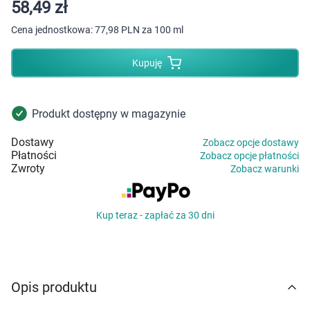
Dziecko
58,49 zł
Cena jednostkowa:
77,98 PLN za 100 ml
Higiena
Kupuję
Kosmetyki
Mężczyzna
Produkt dostępny w magazynie
Dostawy
Zobacz opcje dostawy
Zdrowy styl życia
Płatności
Zobacz opcje płatności
Zwroty
Zobacz warunki
Zabawki
Kup teraz - zapłać za 30 dni
Sprzęt medyczny
Motoryzacja
Opis produktu
Grupy produktowe