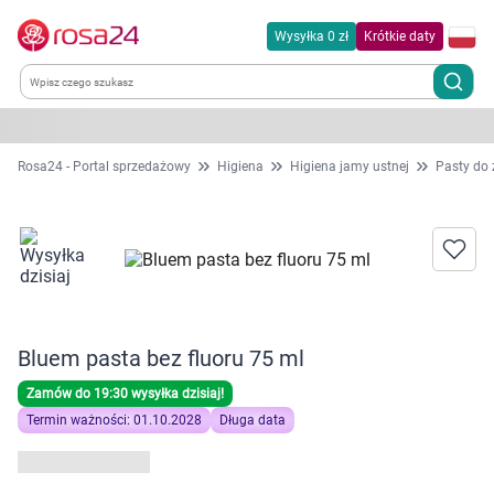
Wysyłka 0 zł
Krótkie daty
Kategorie
Rosa24 - Portal sprzedażowy
Higiena
Higiena jamy ustnej
Pasty do
Chemia gospodarcza
Dla zwierząt
Dom i ogród
Bluem pasta bez fluoru 75 ml
Zdrowie
Zamów do 19:30 wysyłka dzisiaj!
Termin ważności: 01.10.2028
Długa data
Kobieta w ciąży i mama