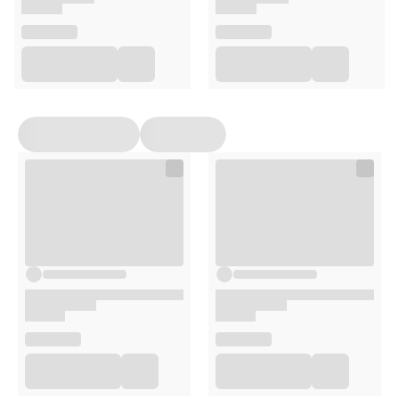
*RWS – Referencyjna Wartość Spożycia
Zalecane spożycie
Spożywać 1 kapsułkę dziennie, najlepiej 30 minut przed
posiłkiem.
Przeciwwskazania
Nie przekraczać zalecanej dziennej porcji
Nie stosować w ciąży i podczas karmienia piersią
Suplement diety nie zastępuje zróżnicowanej diety i
zdrowego trybu życia
Przechowywanie
W suchym miejscu w temperaturze pokojowej
W szczelnie zamkniętym opakowaniu
Poza zasięgiem dzieci
Opakowanie
120 kapsułek