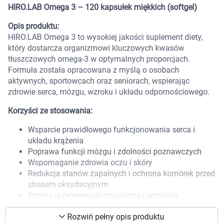
HIRO.LAB Omega 3 – 120 kapsułek miękkich (softgel)
Marki
Opis produktu:
HIRO.LAB Omega 3 to wysokiej jakości suplement diety,
który dostarcza organizmowi kluczowych kwasów
tłuszczowych omega-3 w optymalnych proporcjach.
Formuła została opracowana z myślą o osobach
aktywnych, sportowcach oraz seniorach, wspierając
zdrowie serca, mózgu, wzroku i układu odpornościowego.
Korzyści ze stosowania:
Wsparcie prawidłowego funkcjonowania serca i
układu krążenia
Poprawa funkcji mózgu i zdolności poznawczych
Wspomaganie zdrowia oczu i skóry
Redukcja stanów zapalnych i ochrona komórek przed
stresem oksydacyjnym
Korzystamy z plików cookies w celu
Pomoc w regeneracji organizmu i wsparcie
aktywności fizycznej
dostosowania zawartości serwisu do Twoich
Rozwiń pełny opis produktu
preferencji. Więcej informacji znajdziesz w