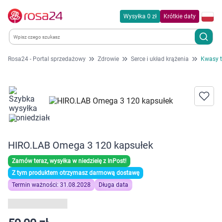
Wysyłka 0 zł
Krótkie daty
Rosa24 - Portal sprzedażowy
Zdrowie
Serce i układ krążenia
Kwasy t
Kategorie
Chemia gospodarcza
Dla zwierząt
HIRO.LAB Omega 3 120 kapsułek
Dom i ogród
Zamów teraz, wysyłka w niedzielę z InPost!
Zdrowie
Z tym produktem otrzymasz darmową dostawę
Termin ważności: 31.08.2028
Długa data
Kobieta w ciąży i mama