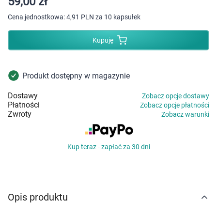
59,00 zł
Dziecko
Cena jednostkowa:
4,91 PLN za 10 kapsułek
Higiena
Kupuję
Kosmetyki
Produkt dostępny w magazynie
Mężczyzna
Dostawy
Zobacz opcje dostawy
Zdrowy styl życia
Płatności
Zobacz opcje płatności
Zwroty
Zobacz warunki
Zabawki
Kup teraz - zapłać za 30 dni
Sprzęt medyczny
Motoryzacja
Opis produktu
Grupy produktowe