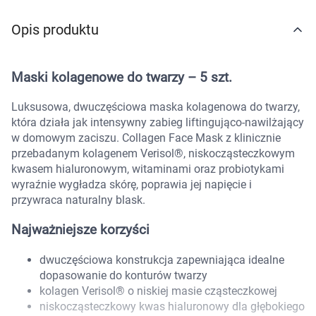
Marki
Opis produktu
Maski kolagenowe do twarzy – 5 szt.
Luksusowa, dwuczęściowa maska kolagenowa do twarzy,
która działa jak intensywny zabieg liftingująco-nawilżający
w domowym zaciszu. Collagen Face Mask z klinicznie
przebadanym kolagenem Verisol®, niskocząsteczkowym
kwasem hialuronowym, witaminami oraz probiotykami
wyraźnie wygładza skórę, poprawia jej napięcie i
przywraca naturalny blask.
Najważniejsze korzyści
dwuczęściowa konstrukcja zapewniająca idealne
dopasowanie do konturów twarzy
kolagen Verisol® o niskiej masie cząsteczkowej
Korzystamy z plików cookies w celu
niskocząsteczkowy kwas hialuronowy dla głębokiego