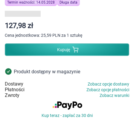
Dziecko
Termin ważności: 14.05.2028
Długa data
Higiena
127,98 zł
Kosmetyki
Cena jednostkowa:
25,59 PLN za 1 sztukę
Mężczyzna
Kupuję
Zdrowy styl życia
Produkt dostępny w magazynie
Zabawki
Dostawy
Zobacz opcje dostawy
Płatności
Zobacz opcje płatności
Sprzęt medyczny
Zwroty
Zobacz warunki
Motoryzacja
Kup teraz - zapłać za 30 dni
Grupy produktowe