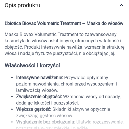
Opis produktu
Marki
L'biotica Biovax Volumetric Treatment – Maska do włosów
Maska Biovax Volumetric Treatment to zaawansowany
kosmetyk do włosów osłabionych, utraconych witalność i
objętość. Produkt intensywnie nawilża, wzmacnia strukturę
włosa i nadaje fryzurze puszystości, nie obciążając jej.
Właściwości i korzyści
Intensywne nawilżenie:
Przywraca optymalny
poziom nawodnienia, chroni przed wysuszeniem i
łamliwością włosów.
Zwiększenie objętości:
Wzmacnia włosy od nasady,
dodając lekkości i puszystości.
Większa gęstość:
Składniki aktywne optycznie
zwiększają gęstość włosów.
Korzystamy z plików cookies w celu
Wygładzenie bez obciążania:
Ułatwia rozczesywanie,
dostosowania zawartości serwisu do Twoich
pozostawia włosy miękkie i gładkie.