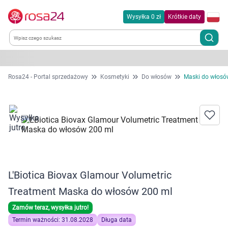
Wysyłka 0 zł
Krótkie daty
Kategorie
Rosa24 - Portal sprzedażowy
Kosmetyki
Do włosów
Maski do włosó
Chemia gospodarcza
Dla zwierząt
Dom i ogród
L'Biotica Biovax Glamour Volumetric
Zdrowie
Treatment Maska do włosów 200 ml
Kobieta w ciąży i mama
Zamów teraz, wysyłka jutro!
Termin ważności: 31.08.2028
Długa data