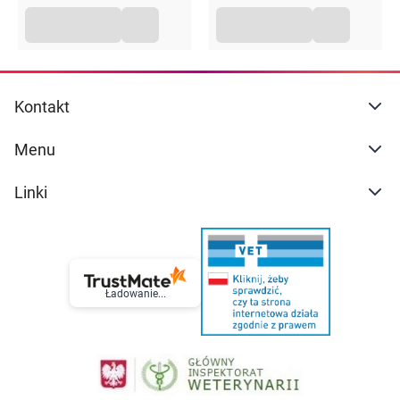
Sposób użycia
Umyć włosy szamponem i delikatnie osuszyć
ręcznikiem.
Nałożyć maskę na wilgotne włosy, od nasady po
końce, omijając skórę głowy.
Kontakt
Pozostawić na 10–15 minut. Dla wzmocnienia
efektu można zastosować ciepły turban.
Menu
Dokładnie spłukać ciepłą wodą.
Opakowanie
Linki
200 ml
Ładowanie...