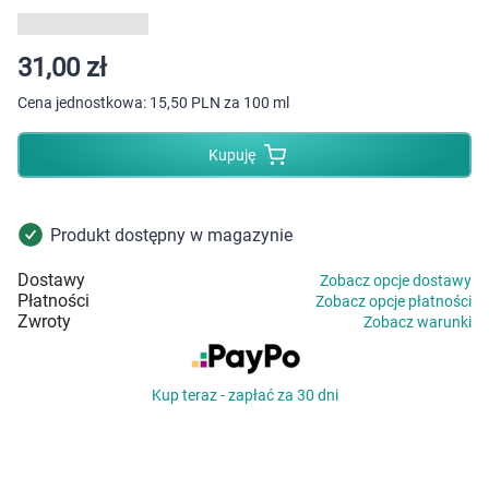
Dziecko
Higiena
31,00 zł
Cena jednostkowa:
15,50 PLN za 100 ml
Kosmetyki
Kupuję
Mężczyzna
Zdrowy styl życia
Produkt dostępny w magazynie
Dostawy
Zobacz opcje dostawy
Zabawki
Płatności
Zobacz opcje płatności
Zwroty
Zobacz warunki
Sprzęt medyczny
Kup teraz - zapłać za 30 dni
Motoryzacja
Grupy produktowe