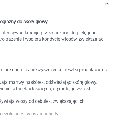
 dla psa i kota
Leki na chrypkę
Witaminy i minerały
Witaminy
Leki i suplementy z witaminą A
Witami
logiczny do skóry głowy
Leki i suplementy z witaminą A+E
Witaminy ADEK A + D + E + K
 intensywna kuracja przeznaczona do pielęgnacji
Leki i suplementy z witaminą B1
krokrążenie i wspiera kondycję włosów, zwiększając
Leki i suplementy z witaminą B2
Leki i suplementy z witaminą B3
Leki i suplementy z witaminą B6
Leki i suplementy z witaminą B9 kwas
Ak
Leki i suplementy z witaminą B12
Wk
Leki i suplementy z witaminą B comp
Układ
Ni
iar sebum, zanieczyszczenia i resztki produktów do
Leki i suplementy z witaminą C
Leki i suplementy z witaminą D
ają martwy naskórek, odświeżając skórę głowy.
Leki i suplementy z witaminą E
nie cebulek włosowych, stymulując wzrost i
Leki i suplementy z witaminą K
Leki i suplementy z witaminami K+D
ywiają włosy od cebulek, zwiększając ich
Biotyna
Pozostałe witaminy
Katar
Ma
Leki i suplementy z witaminą B5
ocznie unosi włosy u nasady.
Minerały w tabletkach i płynie
Tabletki i preparaty z chromem