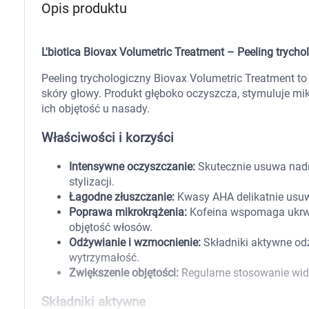
Opis produktu
Zabawki
Zwierzęta gospodarskie
Akwarystyka
L'biotica Biovax Volumetric Treatment – Peeling trycho
Peeling trychologiczny Biovax Volumetric Treatment to
skóry głowy. Produkt głęboko oczyszcza, stymuluje mi
ich objętość u nasady.
Właściwości i korzyści
Intensywne oczyszczanie:
Skutecznie usuwa nadm
stylizacji.
Łagodne złuszczanie:
Kwasy AHA delikatnie usuw
Poprawa mikrokrążenia:
Kofeina wspomaga ukrwie
objętość włosów.
Odżywianie i wzmocnienie:
Składniki aktywne odż
wytrzymałość.
Zwiększenie objętości:
Regularne stosowanie wid
Składniki aktywne