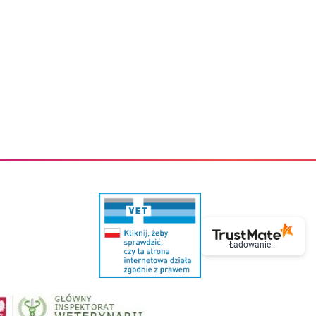
eczki do zębów dla dzieci
Kremy do twarzy
cięce
Kremy przeciwzmarszczkowe
i
Kremy na noc
ory i akcesoria
Cera mieszana tłusta trądzikowa
i i akcesoria
Cera sucha
Smoczki uspokajające dla dzieci i niemowlaków
Cera naczynkowa
Akcesoria do smoczków
Cera wrażliwa i atopowa
 i tekstylia dla dzieci
Na dzień
Otulacze
Na dzień i na noc
Prześcieradła, podkłady
Mgiełki do twarzy
ria do kąpieli
Olejki do twarzy
i
Paski i plastry oczyszczające
nie dzieci
Preparaty punktowe
Szczoteczki i akcesoria do mycia butelek dla dzieci i niemow
Serum do twarzy
Termosy dla dzieci i niemowląt
Wody termalne
Śniadaniowki dla dzieci i niemowląt
Korean Beauty
Sterylizatory do butelek dla dzieci i niemowląt
Do rzęs i brwi
Butelki dla dzieci
Kosmetyki do makijażu oczu
Ładowanie...
Akcesoria do butelek i kubków
Tusze do rzęs
Kubki dla dzieci
Kredki do oczu
Podgrzewacze
Eyelinery
Przechowywanie mleka
Cienie do powiek
Śliniaki
Artykuły kosmetyczne