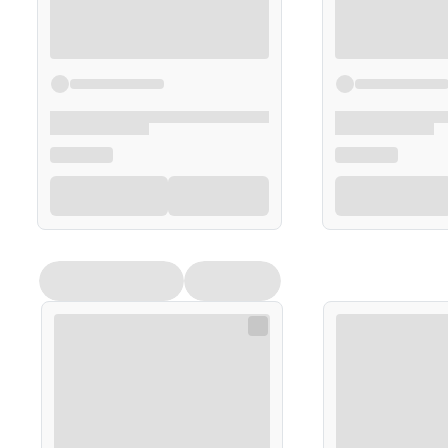
Umyć włosy szamponem i zastosować odżywkę 
Opakowanie
100 ml