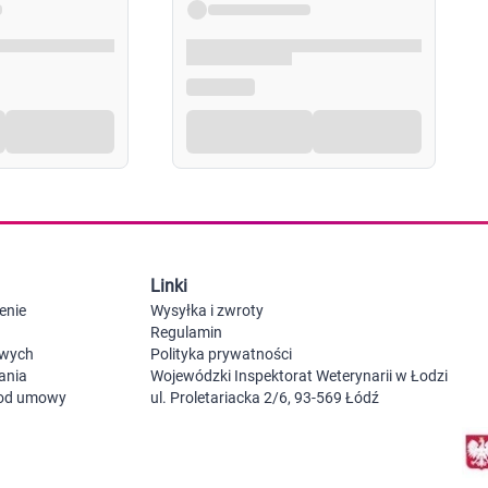
Probiotyki, odbudowa flory jelitowej
Szczot
Leki na zgagę i refluks
Akcesoria dzie
Suplementy z błonnikiem
Nocnik
Syropy i tabletki na brak apetytu
Laktat
Leki i suplementy na choroby trzustki
Smoczk
Leki na nietolerancję laktozy
Leki i suplementy na pasożyty ludzkie
Leki na ból brzucha i skurcze
Pościel
Leki i suplementy na wzdęcia
Leki na niestrawność i ból żołądka
Żywienie w chorobie
Akceso
Serce i układ krążenia
Gryzak
Leki i suplementy na cholesterol
Karmie
Linki
Preparaty wspomagające pracę serca
Maści, tabletki i leki na żylaki
enie
Wysyłka i zwroty
Maści, czopki i leki na hemoroidy
Regulamin
Kwasy tłuszczowe omega 3, 6, 9
owych
Polityka prywatności
Leki przeciwzakrzepowe
ania
Wojewódzki Inspektorat Weterynarii w Łodzi
Leki na nadciśnienie
 od umowy
ul. Proletariacka 2/6, 93-569 Łódź
Leki i tabletki na krążenie
Leki na obrzęki nóg
Seks i zdrowie intymne
Lubrykanty