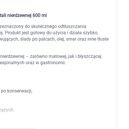
 dla psa i kota
Leki na chrypkę
Witaminy i minerały
Witaminy
tali nierdzewnej 600 ml
Leki i suplementy z witaminą A
Witami
Leki i suplementy z witaminą A+E
przeznaczony do skutecznego odtłuszczania
Witaminy ADEK A + D + E + K
. Produkt jest gotowy do użycia i działa szybko,
Leki i suplementy z witaminą B1
jących, ślady po palcach, olej, smar oraz inne tłuste
Leki i suplementy z witaminą B2
Leki i suplementy z witaminą B3
Leki i suplementy z witaminą B6
 nierdzewnej – zarówno matowej, jak i błyszczącej.
Leki i suplementy z witaminą B9 kwas
Ak
esjonalnych oraz w gastronomii.
Leki i suplementy z witaminą B12
Wk
Leki i suplementy z witaminą B comp
Układ
Ni
Leki i suplementy z witaminą C
Leki i suplementy z witaminą D
Leki i suplementy z witaminą E
 po konserwacji,
Leki i suplementy z witaminą K
Leki i suplementy z witaminami K+D
Biotyna
Pozostałe witaminy
Katar
Ma
zących.
Leki i suplementy z witaminą B5
Minerały w tabletkach i płynie
Tabletki i preparaty z chromem
orzystamy z plików cookies w celu dostosowania zawartości