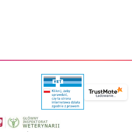
eczki do zębów dla dzieci
Kremy do twarzy
cięce
Kremy przeciwzmarszczkowe
i
Kremy na noc
ory i akcesoria
Cera mieszana tłusta trądzikowa
i i akcesoria
Cera sucha
Smoczki uspokajające dla dzieci i niemowlaków
Cera naczynkowa
Akcesoria do smoczków
Cera wrażliwa i atopowa
 i tekstylia dla dzieci
Na dzień
Otulacze
Na dzień i na noc
Prześcieradła, podkłady
Mgiełki do twarzy
ria do kąpieli
Olejki do twarzy
i
Paski i plastry oczyszczające
nie dzieci
Preparaty punktowe
Szczoteczki i akcesoria do mycia butelek dla dzieci i niemow
Serum do twarzy
Termosy dla dzieci i niemowląt
Wody termalne
Śniadaniowki dla dzieci i niemowląt
Korean Beauty
Sterylizatory do butelek dla dzieci i niemowląt
Do rzęs i brwi
Ładowanie...
Butelki dla dzieci
Kosmetyki do makijażu oczu
Akcesoria do butelek i kubków
Tusze do rzęs
Kubki dla dzieci
Kredki do oczu
Podgrzewacze
Eyelinery
Przechowywanie mleka
Cienie do powiek
Śliniaki
Artykuły kosmetyczne