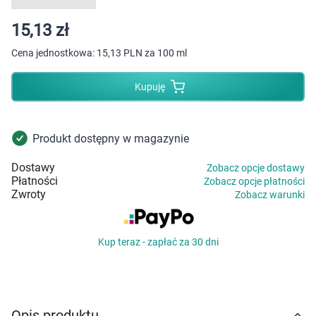
Dziecko
15,13 zł
Higiena
Cena jednostkowa:
15,13 PLN za 100 ml
Kosmetyki
Kupuję
Mężczyzna
Produkt dostępny w magazynie
Zdrowy styl życia
Dostawy
Zobacz opcje dostawy
Płatności
Zobacz opcje płatności
Zabawki
Zwroty
Zobacz warunki
Sprzęt medyczny
Kup teraz - zapłać za 30 dni
Motoryzacja
Grupy produktowe
Opis produktu