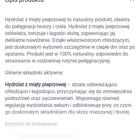
Marki
Hydrolat z mięty pieprzowej to naturalny produkt, idealny
do pielęgnacji twarzy i ciała. Hydrolat z mięty pieprzowej
odświeża, tonizuje i łagodzi skórę, zapewniając jej
delikatne nawilżenie. Dzięki właściwościom chłodzącym,
jest doskonałym wyborem szczególnie w ciepłe dni oraz po
opalaniu. Produkt jest w 100% naturalny, odpowiedni do
stosowania w codziennej rutynie pielęgnacyjnej.
Główne składniki aktywne:
Hydrolat z mięty pieprzowej
– działa odświeżająco,
chłodząco i łagodząco, przyczyniając się do zmniejszenia
podrażnień oraz zaczerwienień. Wspomaga również
regulację wydzielania sebum i odblokowuje pory, co czyni
go doskonałym składnikiem dla skóry mieszanej i tłustej.
Korzyści ze stosowania:
Korzystamy z plików cookies w celu
Odświeża i tonizuje skórę
dostosowania zawartości serwisu do Twoich