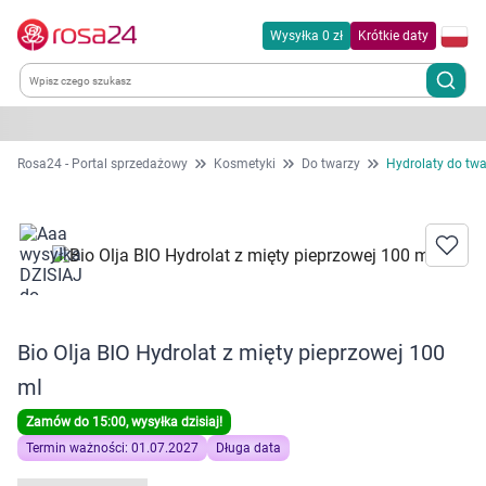
Wysyłka 0 zł
Krótkie daty
Kategorie
Rosa24 - Portal sprzedażowy
Kosmetyki
Do twarzy
Hydrolaty do twa
Chemia gospodarcza
Dla zwierząt
Dom i ogród
Bio Olja BIO Hydrolat z mięty pieprzowej 100
Zdrowie
ml
Zamów do 15:00, wysyłka dzisiaj!
Kobieta w ciąży i mama
Termin ważności: 01.07.2027
Długa data