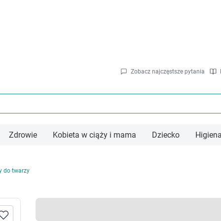
Zobacz najczęstsze pytania
Zdrowie
Kobieta w ciąży i mama
Dziecko
Higien
rystyka
Układ odpornościowy
Zdrowa ciąża
Żywienie dziec
Hi
preparaty
Trany i oleje rybie
Zestawy witamin
Obiadk
Hi
y do twarzy
hrony roślin
arma dla psów
Preparaty zawierające czosnek
Kwas foliowy
Desery
wadobójcze
arma dla psów
Preparaty zawierające aloes
Laktacja
Soki i
ów
wady latające
Leki i suplementy z acerolą
Mdłości, nudności
Przeką
Owady biegające
Leki i suplementy z beta-glukanem
Odporność w ciąży
Herbat
reparaty przeciw owadom
Pozostałe preparaty odpornościowe
Kosmetyki dla kobiet w ciąży