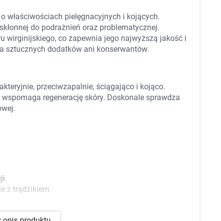
 dla psa i kota
Leki na chrypkę
Witaminy i minerały
k o właściwościach pielęgnacyjnych i kojących.
Witaminy
 skłonnej do podrażnień oraz problematycznej.
Leki i suplementy z witaminą A
Witami
aru wirginijskiego, co zapewnia jego najwyższą jakość i
Leki i suplementy z witaminą A+E
era sztucznych dodatków ani konserwantów.
Witaminy ADEK A + D + E + K
Leki i suplementy z witaminą B1
Leki i suplementy z witaminą B2
Leki i suplementy z witaminą B3
kteryjnie, przeciwzapalnie, ściągająco i kojąco.
Leki i suplementy z witaminą B6
az wspomaga regenerację skóry. Doskonale sprawdza
Leki i suplementy z witaminą B9 kwas
Ak
owej.
Leki i suplementy z witaminą B12
Wk
Leki i suplementy z witaminą B comp
Układ
Ni
Leki i suplementy z witaminą C
Leki i suplementy z witaminą D
Leki i suplementy z witaminą E
Leki i suplementy z witaminą K
Leki i suplementy z witaminami K+D
Biotyna
i.
Pozostałe witaminy
Katar
Ma
 z trądzikiem.
Leki i suplementy z witaminą B5
Minerały w tabletkach i płynie
Tabletki i preparaty z chromem
orzystamy z plików cookies w celu dostosowania zawartości
 opis produktu