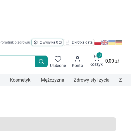
z wysyłką 0 zł
z krótką datą
Poradnik o zdrowiu
0
0,00 zł
Koszyk
Ulubione
Konto
a
Kosmetyki
Mężczyzna
Zdrowy styl życia
Zaba
ka
giena uszu
Zestawy kosmetyków
Kosmetyki dla mężczyzn
Zdrowa żywność
Z
i dla dzieci i niemowląt
giena intymna
Do włosów
Artykuły kosmetyczne dla mę
Herbaty
K
 dla dzieci i niemowląt
Podpaski
Szampony do włosów
Maszynki do goleni
Herb
P
 nektary dla dzieci i niemowląt
Chusteczki do higieny intymnej
Suche
Ostrza i wkłady wy
Herb
G
ski dla dzieci i niemowląt
Kubeczki menstruacyjne
Regenerujące
Grzebienie i szczotk
Her
G
ki
Tampony
Oczyszczające
Pielęgnacja ciała mężczyzn
Herb
G
Owocowe herbatki
Wkładki
Nawilżające
Balsamy do ciała
Kremy orzech
G