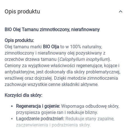
Marki
Opis produktu
BIO Olej Tamanu zimnotłoczony, nierafinowany
Opis produktu:
Olej tamanu marki
BIO Olja
to w 100% naturalny,
zimnotłoczony i nierafinowany olej pozyskiwany z
orzechów drzewa tamanu (
Calophyllum inophyllum
).
Ceniony za wyjątkowe właściwości regenerujące, kojące i
antybakteryjne, jest doskonały dla skóry problematycznej,
wrażliwej oraz dojrzałej. Dzięki metodzie zimnotłoczenia
zachowuje wszystkie cenne składniki aktywne.
Korzyści dla skóry:
Regeneracja i gojenie:
Wspomaga odbudowę skóry,
przyspiesza gojenie ran i redukuje blizny.
Łagodzenie podrażnień:
Redukuje stany zapalne,
Korzystamy z plików cookies w celu
zaczerwienienia i podrażnienia skóry.