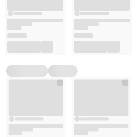
Calophyllum Inophyllum (Tamanu) Seed Oil.
Sposób użycia
Nanieś kilka kropel oleju na oczyszczoną skórę twarzy i
szyi, delikatnie wmasowując go w skórę. Może być
stosowany zarówno rano, jak i wieczorem. Jako olejek do
włosów, nałóż na wilgotne lub suche włosy, szczególnie na
końcówki.
Opakowanie
50 ml