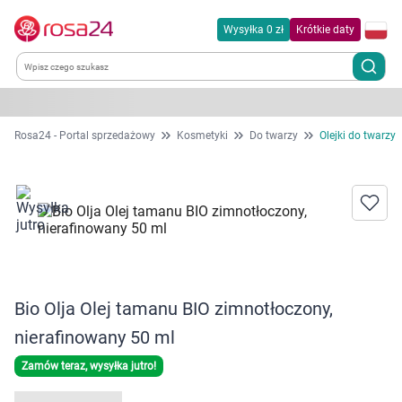
Wysyłka 0 zł
Krótkie daty
Kategorie
Rosa24 - Portal sprzedażowy
Kosmetyki
Do twarzy
Olejki do twarzy
Chemia gospodarcza
Dla zwierząt
Dom i ogród
Bio Olja Olej tamanu BIO zimnotłoczony,
Zdrowie
nierafinowany 50 ml
Kobieta w ciąży i mama
Zamów teraz, wysyłka jutro!