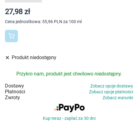
Dziecko
27,98 zł
Higiena
Cena jednostkowa:
55,96 PLN za 100 ml
Kosmetyki
Mężczyzna
Produkt niedostępny
Zdrowy styl życia
Przykro nam, produkt jest chwilowo niedostępny.
Zabawki
Dostawy
Zobacz opcje dostawy
Płatności
Zobacz opcje płatności
Sprzęt medyczny
Zwroty
Zobacz warunki
Motoryzacja
Kup teraz - zapłać za 30 dni
Grupy produktowe