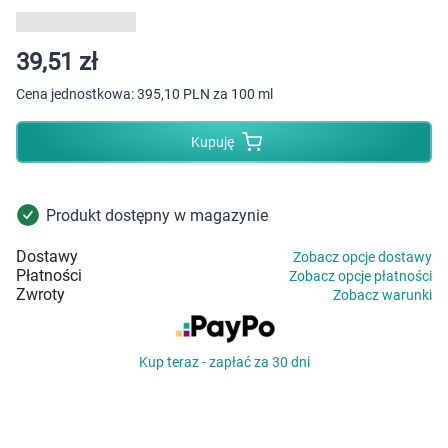
Dziecko
Higiena
39,51 zł
Cena jednostkowa:
395,10 PLN za 100 ml
Kosmetyki
Kupuję
Mężczyzna
Zdrowy styl życia
Produkt dostępny w magazynie
Dostawy
Zobacz opcje dostawy
Zabawki
Płatności
Zobacz opcje płatności
Zwroty
Zobacz warunki
Sprzęt medyczny
Kup teraz - zapłać za 30 dni
Motoryzacja
Grupy produktowe