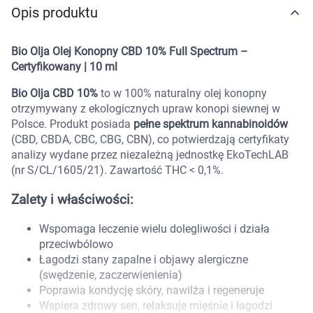
Opis produktu
Marki
Bio Olja Olej Konopny CBD 10% Full Spectrum –
Certyfikowany | 10 ml
Bio Olja CBD 10%
to w 100% naturalny olej konopny
otrzymywany z ekologicznych upraw konopi siewnej w
Polsce. Produkt posiada
pełne spektrum kannabinoidów
(CBD, CBDA, CBC, CBG, CBN), co potwierdzają certyfikaty
analizy wydane przez niezależną jednostkę EkoTechLAB
(nr S/CL/1605/21). Zawartość THC < 0,1%.
Zalety i właściwości:
Wspomaga leczenie wielu dolegliwości i działa
przeciwbólowo
Łagodzi stany zapalne i objawy alergiczne
(swędzenie, zaczerwienienia)
Poprawia kondycję skóry, nawilża i regeneruje
Korzystamy z plików cookies w celu
Wspiera zdrowy sen, relaksuje mięśnie i łagodzi
dostosowania zawartości serwisu do Twoich