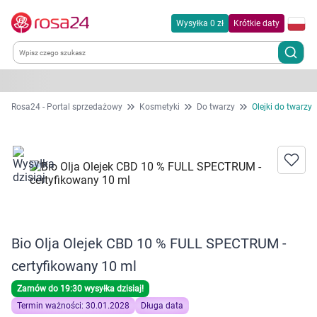
Wysyłka 0 zł
Krótkie daty
Kategorie
Rosa24 - Portal sprzedażowy
Kosmetyki
Do twarzy
Olejki do twarzy
Chemia gospodarcza
Dla zwierząt
Dom i ogród
Bio Olja Olejek CBD 10 % FULL SPECTRUM -
Zdrowie
certyfikowany 10 ml
Kobieta w ciąży i mama
Zamów do 19:30 wysyłka dzisiaj!
Termin ważności: 30.01.2028
Długa data