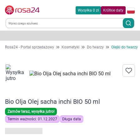
Wysyłka 0 zł
Krótkie daty
Kategorie
Rosa24 - Portal sprzedażowy
Kosmetyki
Do twarzy
Olejki do twarzy
Chemia gospodarcza
Dla zwierząt
Dom i ogród
Bio Olja Olej sacha inchi BIO 50 ml
Zdrowie
Zamów teraz, wysyłka jutro!
Termin ważności: 01.12.2027
Długa data
Kobieta w ciąży i mama