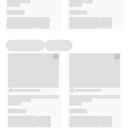
Może być stosowany samodzielnie jako olej pielęgnacyjny
lub jako dodatek do kremów, masek i kuracji olejowych.
Doskonały również do pielęgnacji włosów i skóry głowy.
Zapach:
Delikatny, naturalny, orzechowy.
Skład
Plukenetia Volubilis Seed Oil.
Sposób użycia
Nanieś kilka kropel oleju na oczyszczoną skórę twarzy i
szyi, delikatnie wmasowując go w skórę. Może być
stosowany zarówno rano, jak i wieczorem. Jako olejek do
włosów, nałóż na wilgotne lub suche włosy, szczególnie na
końcówki, aby wzmocnić i nawilżyć.
Opakowanie
50 ml