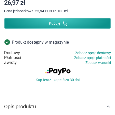
Dziecko
26,97 zł
Cena jednostkowa:
53,94 PLN za 100 ml
Higiena
Kupuję
Kosmetyki
Mężczyzna
Produkt dostępny w magazynie
Dostawy
Zobacz opcje dostawy
Zdrowy styl życia
Płatności
Zobacz opcje płatności
Zwroty
Zobacz warunki
Zabawki
Kup teraz - zapłać za 30 dni
Sprzęt medyczny
Motoryzacja
Opis produktu
Grupy produktowe