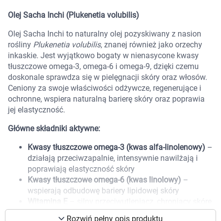
Marki
Olej Sacha Inchi (Plukenetia volubilis)
Olej Sacha Inchi to naturalny olej pozyskiwany z nasion
rośliny
Plukenetia volubilis
, znanej również jako orzechy
inkaskie. Jest wyjątkowo bogaty w nienasycone kwasy
tłuszczowe omega-3, omega-6 i omega-9, dzięki czemu
doskonale sprawdza się w pielęgnacji skóry oraz włosów.
Ceniony za swoje właściwości odżywcze, regenerujące i
ochronne, wspiera naturalną barierę skóry oraz poprawia
jej elastyczność.
Główne składniki aktywne:
Kwasy tłuszczowe omega-3 (kwas alfa-linolenowy)
–
działają przeciwzapalnie, intensywnie nawilżają i
poprawiają elastyczność skóry
Kwasy tłuszczowe omega-6 (kwas linolowy)
–
wspierają odbudowę bariery lipidowej skóry
Korzystamy z plików cookies w celu
Witamina E
– silny przeciwutleniacz, chroniący skórę
dostosowania zawartości serwisu do Twoich
przed wolnymi rodnikami i wspomagający
preferencji. Więcej informacji znajdziesz w
Rozwiń pełny opis produktu