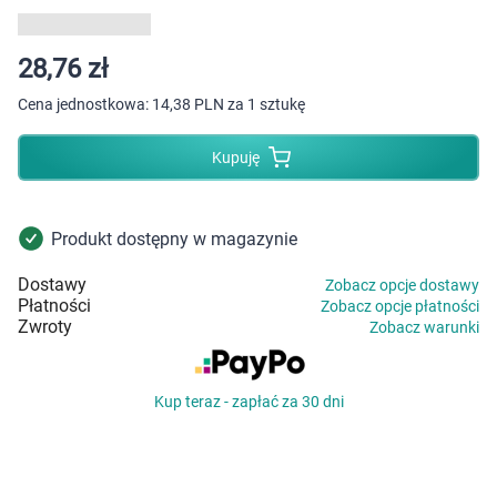
Dziecko
Higiena
28,76 zł
Cena jednostkowa:
14,38 PLN za 1 sztukę
Kosmetyki
Kupuję
Mężczyzna
Zdrowy styl życia
Produkt dostępny w magazynie
Dostawy
Zobacz opcje dostawy
Zabawki
Płatności
Zobacz opcje płatności
Zwroty
Zobacz warunki
Sprzęt medyczny
Kup teraz - zapłać za 30 dni
Motoryzacja
Grupy produktowe