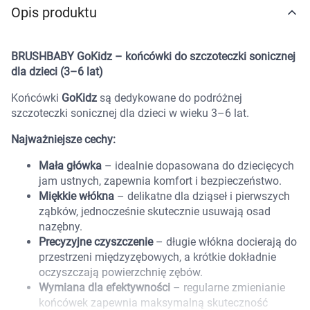
Opis produktu
Marki
BRUSHBABY GoKidz – końcówki do szczoteczki sonicznej
dla dzieci (3–6 lat)
Końcówki
GoKidz
są dedykowane do podróżnej
szczoteczki sonicznej dla dzieci w wieku 3–6 lat.
Najważniejsze cechy:
Mała główka
– idealnie dopasowana do dziecięcych
jam ustnych, zapewnia komfort i bezpieczeństwo.
Miękkie włókna
– delikatne dla dziąseł i pierwszych
ząbków, jednocześnie skutecznie usuwają osad
nazębny.
Precyzyjne czyszczenie
– długie włókna docierają do
przestrzeni międzyzębowych, a krótkie dokładnie
oczyszczają powierzchnię zębów.
Wymiana dla efektywności
– regularne zmienianie
Korzystamy z plików cookies w celu
końcówek zapewnia maksymalną skuteczność
dostosowania zawartości serwisu do Twoich