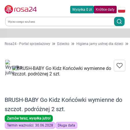
Wysyłka 0 zł
Krótkie daty
Kategorie
Rosa24 - Portal sprzedażowy
Dziecko
Higiena jamy ustnej dla dzieci
Chemia gospodarcza
Dla zwierząt
Dom i ogród
BRUSH-BABY Go Kidz Końcówki wymienne do
Zdrowie
szczot. podróżnej 2 szt.
Kobieta w ciąży i mama
Zamów teraz, wysyłka jutro!
Termin ważności: 30.06.2028
Długa data