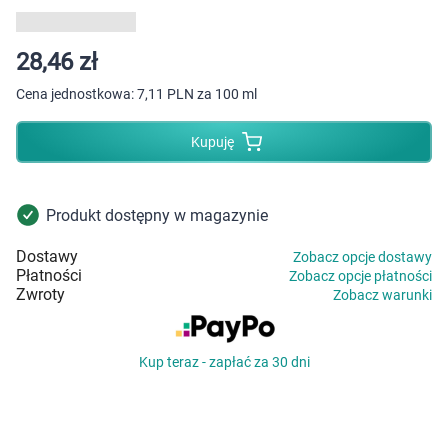
Dziecko
Higiena
28,46 zł
Cena jednostkowa:
7,11 PLN za 100 ml
Kosmetyki
Kupuję
Mężczyzna
Zdrowy styl życia
Produkt dostępny w magazynie
Dostawy
Zobacz opcje dostawy
Zabawki
Płatności
Zobacz opcje płatności
Zwroty
Zobacz warunki
Sprzęt medyczny
Kup teraz - zapłać za 30 dni
Motoryzacja
Grupy produktowe