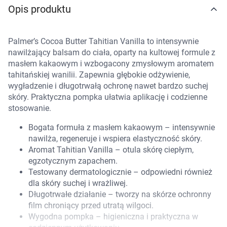
Opis produktu
Marki
Palmer’s Cocoa Butter Tahitian Vanilla to intensywnie
nawilżający balsam do ciała, oparty na kultowej formule z
masłem kakaowym i wzbogacony zmysłowym aromatem
tahitańskiej wanilii. Zapewnia głębokie odżywienie,
wygładzenie i długotrwałą ochronę nawet bardzo suchej
skóry. Praktyczna pompka ułatwia aplikację i codzienne
stosowanie.
Bogata formuła z masłem kakaowym – intensywnie
nawilża, regeneruje i wspiera elastyczność skóry.
Aromat Tahitian Vanilla – otula skórę ciepłym,
egzotycznym zapachem.
Testowany dermatologicznie – odpowiedni również
dla skóry suchej i wrażliwej.
Długotrwałe działanie – tworzy na skórze ochronny
film chroniący przed utratą wilgoci.
Korzystamy z plików cookies w celu
Wygodna pompka – higieniczna i praktyczna w
dostosowania zawartości serwisu do Twoich