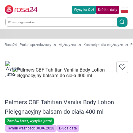
Wysyłka 0 zł
Krótkie daty
Kategorie
Rosa24 - Portal sprzedażowy
Mężczyzna
Kosmetyki dla mężczyzn
P
Chemia gospodarcza
Dla zwierząt
Dom i ogród
Palmers CBF Tahitian Vanilia Body Lotion
Zdrowie
Pielęgnacyjny balsam do ciała 400 ml
Kobieta w ciąży i mama
Zamów teraz, wysyłka jutro!
Termin ważności: 30.06.2028
Długa data