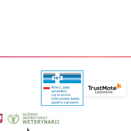
eczki do zębów dla dzieci
Kremy do twarzy
cięce
Kremy przeciwzmarszczkowe
i
Kremy na noc
ory i akcesoria
Cera mieszana tłusta trądzikowa
i i akcesoria
Cera sucha
Smoczki uspokajające dla dzieci i niemowlaków
Cera naczynkowa
Akcesoria do smoczków
Cera wrażliwa i atopowa
 i tekstylia dla dzieci
Na dzień
Otulacze
Na dzień i na noc
Prześcieradła, podkłady
Mgiełki do twarzy
ria do kąpieli
Olejki do twarzy
i
Paski i plastry oczyszczające
nie dzieci
Preparaty punktowe
Szczoteczki i akcesoria do mycia butelek dla dzieci i niemow
Serum do twarzy
Termosy dla dzieci i niemowląt
Wody termalne
Śniadaniowki dla dzieci i niemowląt
Korean Beauty
Ładowanie...
Sterylizatory do butelek dla dzieci i niemowląt
Do rzęs i brwi
Butelki dla dzieci
Kosmetyki do makijażu oczu
Akcesoria do butelek i kubków
Tusze do rzęs
Kubki dla dzieci
Kredki do oczu
Podgrzewacze
Eyelinery
Przechowywanie mleka
Cienie do powiek
Śliniaki
Artykuły kosmetyczne