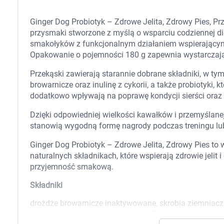
Zabawki
Zwierzęta gospodarskie
Ginger Dog Probiotyk – Zdrowe Jelita, Zdrowy Pies, Pr
Akwarystyka
przysmaki stworzone z myślą o wsparciu codziennej d
smakołyków z funkcjonalnym działaniem wspierając
Opakowanie o pojemności 180 g zapewnia wystarczając
Przekąski zawierają starannie dobrane składniki, w tym 
browarnicze oraz inulinę z cykorii, a także probiotyki, k
dodatkowo wpływają na poprawę kondycji sierści oraz
Dzięki odpowiedniej wielkości kawałków i przemyślanej
stanowią wygodną formę nagrody podczas treningu lu
Ginger Dog Probiotyk – Zdrowe Jelita, Zdrowy Pies to w
naturalnych składnikach, które wspierają zdrowie jelit
przyjemność smakową.
Składniki
drożdże browarnicze inaktywowane, skrobia ziemniaczan
miazga jabłkowa, olej kokosowy rafinowany, suszona t
K