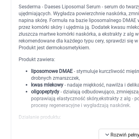
Zabawki
Sesderma - Daeses Liposomal Serum - serum do twarz
Zwierzęta gospodarskie
ujędrniających. Wygładza powierzchnie naskórka, zmni
Akwarystyka
napina skórę. Formuła na bazie liposomalnego DMAE w
przez komórki skóry i ujędrnia ją. Dodatek kwasu mlek
złuszcza martwe komórki naskórka, a ekstrakty z alg
rekomendowane dla każdego typu cery, sprawdzi się w s
Produkt jest dermokosmetykiem.
Produkt zawiera:
liposomowe DMAE
- stymuluje kurczliwość mięśn
drobnych zmarszczek,
kwas mlekowy
- nadaje miękkość, nawilża i deli
oligopeptydy
- działają odbudowująco, zmniejszaj
poprawiają elastyczność skóry,ekstrakty z alg -
procesy regeneracyjne i wygładzają naskórek.
Działanie produktu:
poprawia poziom nawilżenia skóry,
K
Rozwiń pełny
ujędrnia oraz napina,