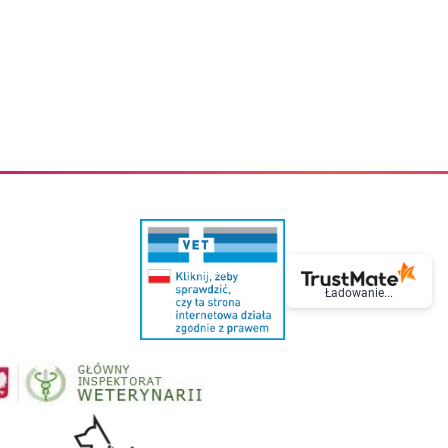
eczki do zębów dla dzieci
Kremy do twarzy
cięce
Kremy przeciwzmarszczkowe
i
Kremy na noc
ory i akcesoria
Cera mieszana tłusta trądzikowa
i i akcesoria
Cera sucha
Smoczki uspokajające dla dzieci i niemowlaków
Cera naczynkowa
Akcesoria do smoczków
Cera wrażliwa i atopowa
 i tekstylia dla dzieci
Na dzień
Otulacze
Na dzień i na noc
Prześcieradła, podkłady
Mgiełki do twarzy
ria do kąpieli
Olejki do twarzy
i
Paski i plastry oczyszczające
nie dzieci
Preparaty punktowe
Szczoteczki i akcesoria do mycia butelek dla dzieci i niemow
Serum do twarzy
Termosy dla dzieci i niemowląt
Wody termalne
Ładowanie...
Śniadaniowki dla dzieci i niemowląt
Korean Beauty
Sterylizatory do butelek dla dzieci i niemowląt
Do rzęs i brwi
Butelki dla dzieci
Kosmetyki do makijażu oczu
Akcesoria do butelek i kubków
Tusze do rzęs
Kubki dla dzieci
Kredki do oczu
Podgrzewacze
Eyelinery
Przechowywanie mleka
Cienie do powiek
Śliniaki
Artykuły kosmetyczne