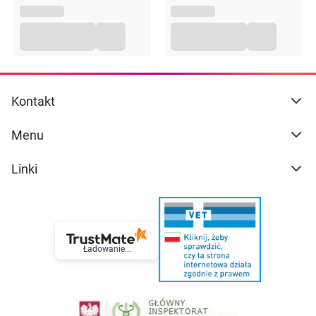
od bezpośrednich źródeł ciepła i światła
słonecznego.
Przechowywać poza zasięgiem dzieci.
Opakowanie
50ml
Kontakt
Menu
Linki
Ładowanie...