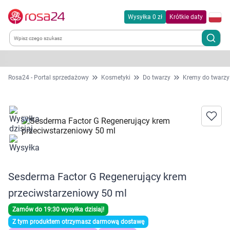
Wysyłka 0 zł
Krótkie daty
Kategorie
Rosa24 - Portal sprzedażowy
Kosmetyki
Do twarzy
Kremy do twarzy
Chemia gospodarcza
Dla zwierząt
Dom i ogród
Sesderma Factor G Regenerujący krem
Zdrowie
przeciwstarzeniowy 50 ml
Kobieta w ciąży i mama
Zamów do 19:30 wysyłka dzisiaj!
Z tym produktem otrzymasz darmową dostawę