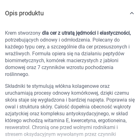
Marki
Opis produktu
Krem stworzony
dla cer z utratą jędrności i elastyczności,
potrzebujących odnowy i odmłodzenia. Polecany do
każdego typu cery, a szczególnie dla cer przesuszonych i
wrażliwych. Formuła opiera się na działaniu peptydów
biomimetycznych, komórek macierzystych z jabłoni
domowej oraz 7 czynników wzrostu pochodzenia
roślinnego.
Składniki te stymulują włókna kolagenowe oraz
uruchamiają procesy odnowy komórkowej, dzięki czemu
skóra staje się wygładzona i bardziej napięta. Poprawia się
owal i struktura skóry. Całość dopełnia obecność wąkroty
azjatyckiej oraz kompleksu antyoksydacyjnego, w skład
którego wchodzą witamina E, kwercetyna, ergotioneina,
resweratrol. Chronią one przed wolnymi rodnikami i
stresem oksydacyjnym wywołanym przez czynniki
Korzystamy z plików cookies w celu