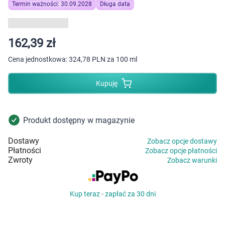
Dziecko
Termin ważności: 30.09.2028
Długa data
Higiena
162,39 zł
Kosmetyki
Cena jednostkowa:
324,78 PLN za 100 ml
Mężczyzna
Kupuję
Zdrowy styl życia
Produkt dostępny w magazynie
Zabawki
Dostawy
Zobacz opcje dostawy
Płatności
Zobacz opcje płatności
Sprzęt medyczny
Zwroty
Zobacz warunki
Motoryzacja
Kup teraz - zapłać za 30 dni
Grupy produktowe