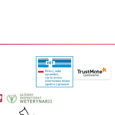
eczki do zębów dla dzieci
Kremy do twarzy
cięce
Kremy przeciwzmarszczkowe
i
Kremy na noc
ory i akcesoria
Cera mieszana tłusta trądzikowa
i i akcesoria
Cera sucha
Smoczki uspokajające dla dzieci i niemowlaków
Cera naczynkowa
Akcesoria do smoczków
Cera wrażliwa i atopowa
 i tekstylia dla dzieci
Na dzień
Otulacze
Na dzień i na noc
Prześcieradła, podkłady
Mgiełki do twarzy
ria do kąpieli
Olejki do twarzy
i
Paski i plastry oczyszczające
nie dzieci
Preparaty punktowe
Szczoteczki i akcesoria do mycia butelek dla dzieci i niemow
Serum do twarzy
Termosy dla dzieci i niemowląt
Wody termalne
Ładowanie...
Śniadaniowki dla dzieci i niemowląt
Korean Beauty
Sterylizatory do butelek dla dzieci i niemowląt
Do rzęs i brwi
Butelki dla dzieci
Kosmetyki do makijażu oczu
Akcesoria do butelek i kubków
Tusze do rzęs
Kubki dla dzieci
Kredki do oczu
Podgrzewacze
Eyelinery
Przechowywanie mleka
Cienie do powiek
Śliniaki
Artykuły kosmetyczne