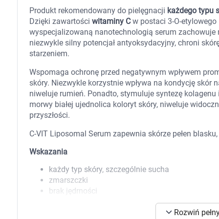
Zabawki
Produkt rekomendowany do pielęgnacji
każdego typu s
Zwierzęta gospodarskie
Dzięki zawartości
witaminy C
w postaci 3-O-etylowego
Akwarystyka
wyspecjalizowaną nanotechnologią serum zachowuje m
niezwykle silny potencjał antyoksydacyjny, chroni sk
starzeniem.
Wspomaga ochronę przed negatywnym wpływem promien
skóry. Niezwykle korzystnie wpływa na kondycję skór 
niweluje rumień. Ponadto, stymuluje syntezę kolagenu 
morwy białej ujednolica koloryt skóry, niweluje wido
przyszłości.
C-VIT Liposomal Serum zapewnia skórze pełen blasku, j
Wskazania
każdy typ skóry, szczególnie sucha
zmarszczki
brak jędrności
nierównomierny koloryt
K
Rozwiń pełny
przebarwienia