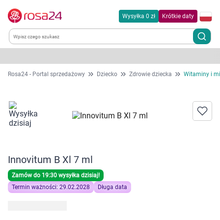
Wysyłka 0 zł
Krótkie daty
Kategorie
Rosa24 - Portal sprzedażowy
Dziecko
Zdrowie dziecka
Witaminy i mi
Chemia gospodarcza
Dla zwierząt
Dom i ogród
Innovitum B Xl 7 ml
Zdrowie
Zamów do 19:30 wysyłka dzisiaj!
Termin ważności: 29.02.2028
Długa data
Kobieta w ciąży i mama