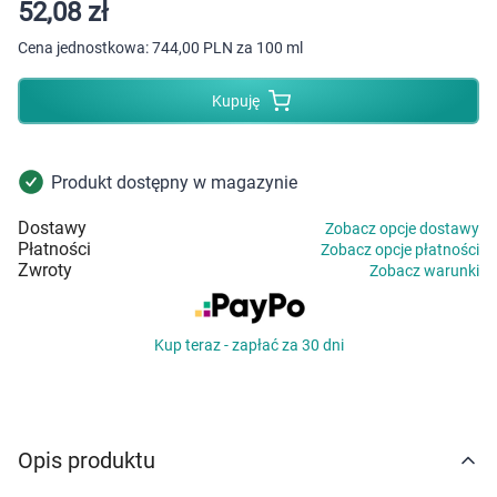
Dziecko
52,08 zł
Cena jednostkowa:
744,00 PLN za 100 ml
Higiena
Kupuję
Kosmetyki
Mężczyzna
Produkt dostępny w magazynie
Dostawy
Zobacz opcje dostawy
Zdrowy styl życia
Płatności
Zobacz opcje płatności
Zwroty
Zobacz warunki
Zabawki
Kup teraz - zapłać za 30 dni
Sprzęt medyczny
Motoryzacja
Opis produktu
Grupy produktowe