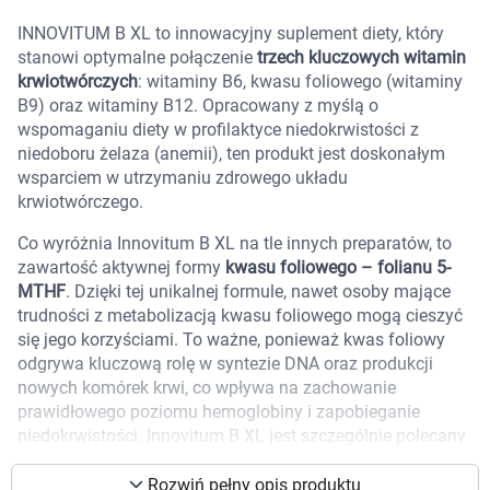
Marki
INNOVITUM B XL to innowacyjny suplement diety, który
stanowi optymalne połączenie
trzech kluczowych witamin
krwiotwórczych
: witaminy B6, kwasu foliowego (witaminy
B9) oraz witaminy B12. Opracowany z myślą o
wspomaganiu diety w profilaktyce niedokrwistości z
niedoboru żelaza (anemii), ten produkt jest doskonałym
wsparciem w utrzymaniu zdrowego układu
krwiotwórczego.
Co wyróżnia Innovitum B XL na tle innych preparatów, to
zawartość aktywnej formy
kwasu foliowego – folianu 5-
MTHF
. Dzięki tej unikalnej formule, nawet osoby mające
trudności z metabolizacją kwasu foliowego mogą cieszyć
się jego korzyściami. To ważne, ponieważ kwas foliowy
odgrywa kluczową rolę w syntezie DNA oraz produkcji
nowych komórek krwi, co wpływa na zachowanie
prawidłowego poziomu hemoglobiny i zapobieganie
Korzystamy z plików cookies w celu
niedokrwistości. Innovitum B XL jest szczególnie polecany
dostosowania zawartości serwisu do Twoich
dla noworodków, również tych urodzonych przedwcześnie i
z małą masą urodzeniową, niemowląt oraz dzieci.
preferencji. Więcej informacji znajdziesz w
Rozwiń pełny opis produktu