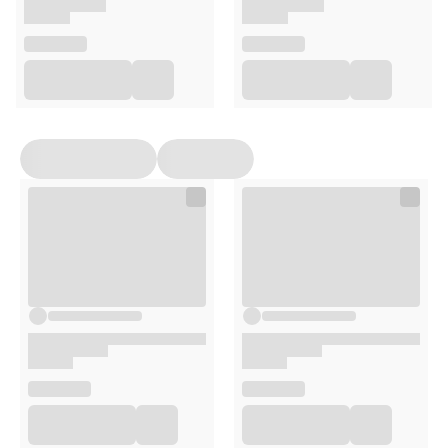
Przechowywać w temperaturze poniżej 25°C, w miejscu
niedostępnym dla małych dzieci, chronić przed światłem.
Opakowanie
100 kapsułek
Uwagi
Suplementy diety nie mogą być stosowane jako substytut
(zamiennik) zróżnicowanej diety ani zdrowego trybu życia.
Nie należy przekraczać zalecanej porcji produktu do
spożycia w ciągu dnia. Suplementy diety powinny być
przechowywane w sposób niedostępny dla małych dzieci.
Przed zastosowaniem produktu sugerujemy zapoznanie
się z dokładnymi informacjami podanymi na opakowaniu
lub załączonej ulotce.