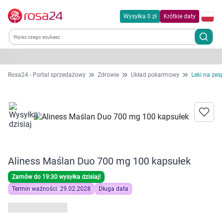
Wysyłka 0 zł
Krótkie daty
Kategorie
Rosa24 - Portal sprzedażowy
Zdrowie
Układ pokarmowy
Leki na zes
Chemia gospodarcza
Dla zwierząt
Dom i ogród
Aliness Maślan Duo 700 mg 100 kapsułek
Zdrowie
Zamów do 19:30 wysyłka dzisiaj!
Termin ważności: 29.02.2028
Długa data
Kobieta w ciąży i mama