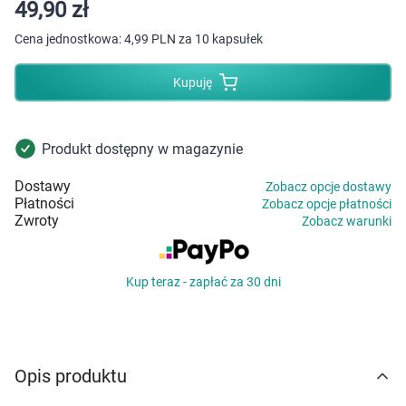
Dziecko
49,90 zł
Cena jednostkowa:
4,99 PLN za 10 kapsułek
Higiena
Kupuję
Kosmetyki
Mężczyzna
Produkt dostępny w magazynie
Dostawy
Zobacz opcje dostawy
Zdrowy styl życia
Płatności
Zobacz opcje płatności
Zwroty
Zobacz warunki
Zabawki
Kup teraz - zapłać za 30 dni
Sprzęt medyczny
Motoryzacja
Opis produktu
Grupy produktowe