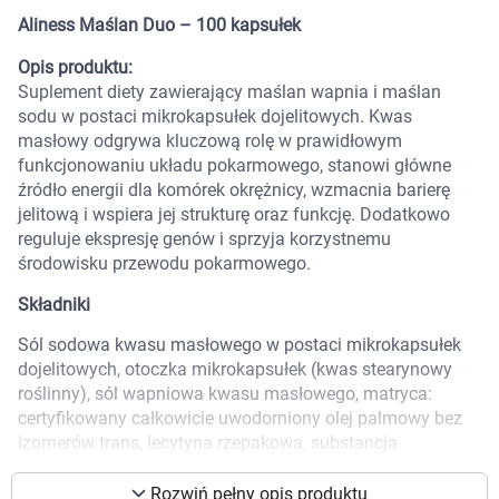
Marki
Aliness Maślan Duo – 100 kapsułek
Opis produktu:
Suplement diety zawierający maślan wapnia i maślan
sodu w postaci mikrokapsułek dojelitowych. Kwas
masłowy odgrywa kluczową rolę w prawidłowym
funkcjonowaniu układu pokarmowego, stanowi główne
źródło energii dla komórek okrężnicy, wzmacnia barierę
jelitową i wspiera jej strukturę oraz funkcję. Dodatkowo
reguluje ekspresję genów i sprzyja korzystnemu
środowisku przewodu pokarmowego.
Składniki
Sól sodowa kwasu masłowego w postaci mikrokapsułek
dojelitowych, otoczka mikrokapsułek (kwas stearynowy
roślinny), sól wapniowa kwasu masłowego, matryca:
certyfikowany całkowicie uwodorniony olej palmowy bez
Korzystamy z plików cookies w celu
izomerów trans, lecytyna rzepakowa, substancja
dostosowania zawartości serwisu do Twoich
zagęszczająca: skrobia kukurydziana, otoczka kapsułki:
hydroksypropylometyloceluloza.
preferencji. Więcej informacji znajdziesz w
Rozwiń pełny opis produktu