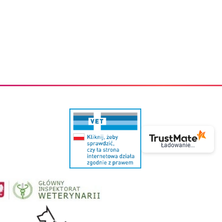
eczki do zębów dla dzieci
Kremy do twarzy
cięce
Kremy przeciwzmarszczkowe
i
Kremy na noc
ory i akcesoria
Cera mieszana tłusta trądzikowa
i i akcesoria
Cera sucha
Smoczki uspokajające dla dzieci i niemowlaków
Cera naczynkowa
Akcesoria do smoczków
Cera wrażliwa i atopowa
 i tekstylia dla dzieci
Na dzień
Otulacze
Na dzień i na noc
Prześcieradła, podkłady
Mgiełki do twarzy
ria do kąpieli
Olejki do twarzy
i
Paski i plastry oczyszczające
nie dzieci
Preparaty punktowe
Szczoteczki i akcesoria do mycia butelek dla dzieci i niemow
Serum do twarzy
Termosy dla dzieci i niemowląt
Wody termalne
Ładowanie...
Śniadaniowki dla dzieci i niemowląt
Korean Beauty
Sterylizatory do butelek dla dzieci i niemowląt
Do rzęs i brwi
Butelki dla dzieci
Kosmetyki do makijażu oczu
Akcesoria do butelek i kubków
Tusze do rzęs
Kubki dla dzieci
Kredki do oczu
Podgrzewacze
Eyelinery
Przechowywanie mleka
Cienie do powiek
Śliniaki
Artykuły kosmetyczne