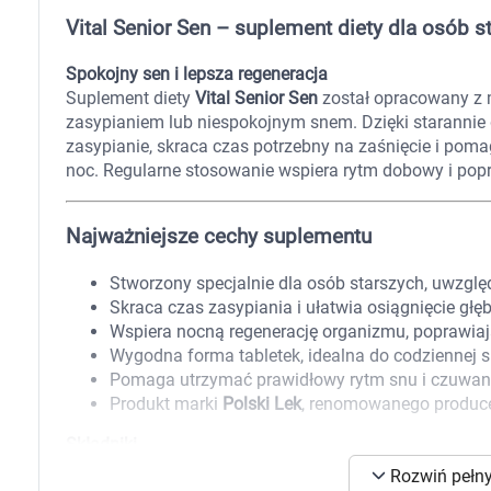
Zabawki
Vital Senior Sen – suplement diety dla osób 
Zwierzęta gospodarskie
Akwarystyka
Spokojny sen i lepsza regeneracja
Suplement diety
Vital Senior Sen
został opracowany z m
zasypianiem lub niespokojnym snem. Dzięki starann
zasypianie, skraca czas potrzebny na zaśnięcie i poma
noc. Regularne stosowanie wspiera rytm dobowy i pop
Najważniejsze cechy suplementu
Stworzony specjalnie dla osób starszych, uwzględ
Skraca czas zasypiania i ułatwia osiągnięcie gł
Wspiera nocną regenerację organizmu, poprawia
Wygodna forma tabletek, idealna do codziennej 
Pomaga utrzymać prawidłowy rytm snu i czuwan
Produkt marki
Polski Lek
, renomowanego produc
Składniki
K
Rozwiń pełny
Substancja wypełniająca: celuloza, węglan magnezu, ekstr