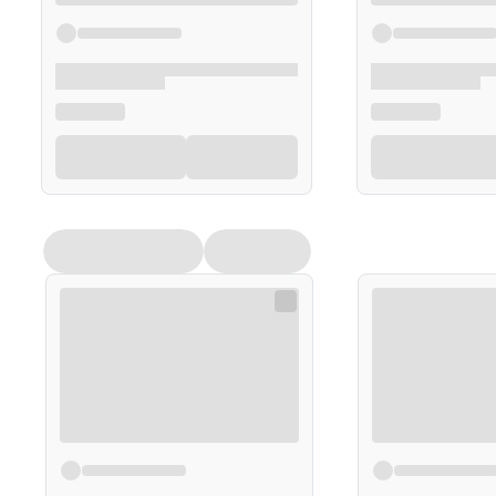
Nie należy przekraczać zalecanej dziennej porcji do s
którykolwiek ze składników. Nie używać suplementu die
Przechowywanie
Przechowywać w suchym miejscu, w temperaturze poko
niewidoczny i niedostępny dla małych dzieci.
Opakowanie
30 tabletek
Uwagi
Suplementy diety nie mogą być stosowane jako substyt
trybu życia. Nie należy przekraczać zalecanej porcji p
powinny być przechowywane w sposób niedostępny dla
sugerujemy zapoznanie się z dokładnymi informacjami