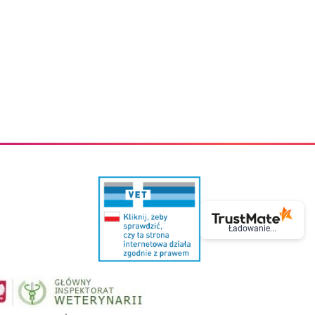
eczki do zębów dla dzieci
Kremy do twarzy
cięce
Kremy przeciwzmarszczkowe
i
Kremy na noc
ory i akcesoria
Cera mieszana tłusta trądzikowa
i i akcesoria
Cera sucha
Smoczki uspokajające dla dzieci i niemowlaków
Cera naczynkowa
Akcesoria do smoczków
Cera wrażliwa i atopowa
 i tekstylia dla dzieci
Na dzień
Otulacze
Na dzień i na noc
Prześcieradła, podkłady
Mgiełki do twarzy
ria do kąpieli
Olejki do twarzy
i
Paski i plastry oczyszczające
nie dzieci
Preparaty punktowe
Szczoteczki i akcesoria do mycia butelek dla dzieci i niemow
Serum do twarzy
Termosy dla dzieci i niemowląt
Wody termalne
Śniadaniowki dla dzieci i niemowląt
Korean Beauty
Sterylizatory do butelek dla dzieci i niemowląt
Do rzęs i brwi
Ładowanie...
Butelki dla dzieci
Kosmetyki do makijażu oczu
Akcesoria do butelek i kubków
Tusze do rzęs
Kubki dla dzieci
Kredki do oczu
Podgrzewacze
Eyelinery
Przechowywanie mleka
Cienie do powiek
Śliniaki
Artykuły kosmetyczne