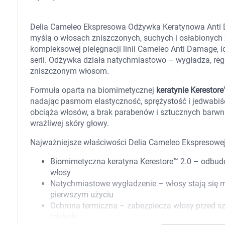
Zabawki
Zwierzęta gospodarskie
Akwarystyka
Delia Cameleo Ekspresowa Odżywka Keratynowa Anti D
myślą o włosach zniszczonych, suchych i osłabionych
kompleksowej pielęgnacji linii Cameleo Anti Damage, i
serii. Odżywka działa natychmiastowo – wygładza, rege
zniszczonym włosom.
Formuła oparta na biomimetycznej
keratynie Kerestor
nadając pasmom elastyczność, sprężystość i jedwabiśc
obciąża włosów, a brak parabenów i sztucznych barwn
wrażliwej skóry głowy.
Najważniejsze właściwości Delia Cameleo Ekspresowe
Biomimetyczna keratyna Kerestore™ 2.0 – odbudo
włosy
Natychmiastowe wygładzenie – włosy stają się mię
pierwszym użyciu
Ochrona termiczna – zabezpiecza włosy przed sz
lokówki
K