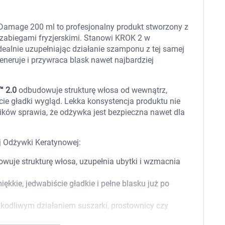
 dla psa i kota
Leki na chrypkę
Witaminy i minerały
Witaminy
amage 200 ml to profesjonalny produkt stworzony z
Leki i suplementy z witaminą A
Witami
 zabiegami fryzjerskimi. Stanowi KROK 2 w
Leki i suplementy z witaminą A+E
dealnie uzupełniając działanie szamponu z tej samej
Witaminy ADEK A + D + E + K
neruje i przywraca blask nawet najbardziej
Leki i suplementy z witaminą B1
Leki i suplementy z witaminą B2
Leki i suplementy z witaminą B3
e™ 2.0
odbudowuje strukturę włosa od wewnątrz,
Leki i suplementy z witaminą B6
ie gładki wygląd. Lekka konsystencja produktu nie
Leki i suplementy z witaminą B9 kwas
Ak
Leki i suplementy z witaminą B12
Wk
ików sprawia, że odżywka jest bezpieczna nawet dla
Leki i suplementy z witaminą B comp
Układ
Ni
Leki i suplementy z witaminą C
Leki i suplementy z witaminą D
j Odżywki Keratynowej:
Leki i suplementy z witaminą E
Leki i suplementy z witaminą K
wuje strukturę włosa, uzupełnia ubytki i wzmacnia
Leki i suplementy z witaminami K+D
Biotyna
kkie, jedwabiście gładkie i pełne blasku już po
Pozostałe witaminy
Katar
Ma
Leki i suplementy z witaminą B5
kodliwym działaniem suszarki, prostownicy czy
Minerały w tabletkach i płynie
Tabletki i preparaty z chromem
orzystamy z plików cookies w celu dostosowania zawartości