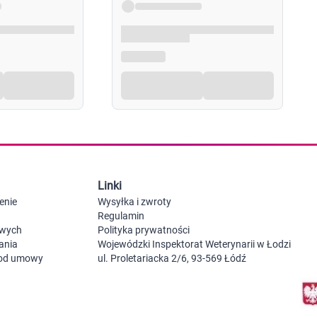
Probiotyki, odbudowa flory jelitowej
Szczot
Leki na zgagę i refluks
Akcesoria dzie
Suplementy z błonnikiem
Nocnik
Syropy i tabletki na brak apetytu
Laktat
Leki i suplementy na choroby trzustki
Smoczk
Leki na nietolerancję laktozy
Leki i suplementy na pasożyty ludzkie
Leki na ból brzucha i skurcze
Pościel
Leki i suplementy na wzdęcia
Leki na niestrawność i ból żołądka
Żywienie w chorobie
Akceso
Serce i układ krążenia
Gryzak
Leki i suplementy na cholesterol
Karmie
Linki
Preparaty wspomagające pracę serca
Maści, tabletki i leki na żylaki
enie
Wysyłka i zwroty
Maści, czopki i leki na hemoroidy
Regulamin
Kwasy tłuszczowe omega 3, 6, 9
owych
Polityka prywatności
Leki przeciwzakrzepowe
ania
Wojewódzki Inspektorat Weterynarii w Łodzi
Leki na nadciśnienie
 od umowy
ul. Proletariacka 2/6, 93-569 Łódź
Leki i tabletki na krążenie
Leki na obrzęki nóg
Seks i zdrowie intymne
Lubrykanty