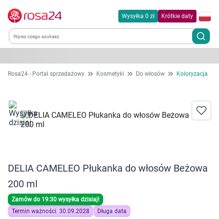
Wysyłka 0 zł
Krótkie daty
Kategorie
Rosa24 - Portal sprzedażowy
Kosmetyki
Do włosów
Koloryzacja
Chemia gospodarcza
Dla zwierząt
Dom i ogród
DELIA CAMELEO Płukanka do włosów Beżowa
Zdrowie
200 ml
Kobieta w ciąży i mama
Zamów do 19:30 wysyłka dzisiaj!
Termin ważności: 30.09.2028
Długa data