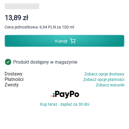
Dziecko
Higiena
13,89 zł
Cena jednostkowa:
6,94 PLN za 100 ml
Kosmetyki
Kupuję
Mężczyzna
Zdrowy styl życia
Produkt dostępny w magazynie
Dostawy
Zobacz opcje dostawy
Zabawki
Płatności
Zobacz opcje płatności
Zwroty
Zobacz warunki
Sprzęt medyczny
Kup teraz - zapłać za 30 dni
Motoryzacja
Grupy produktowe