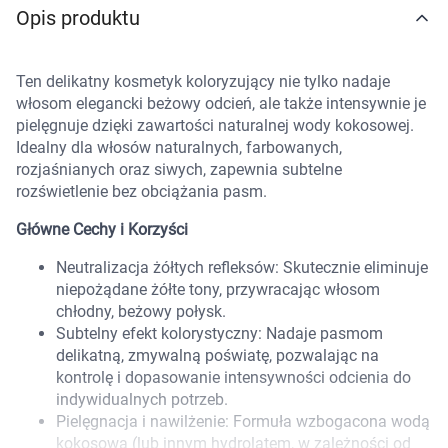
Opis produktu
Marki
Ten delikatny kosmetyk koloryzujący nie tylko nadaje
włosom elegancki beżowy odcień, ale także intensywnie je
pielęgnuje dzięki zawartości naturalnej wody kokosowej.
Idealny dla włosów naturalnych, farbowanych,
rozjaśnianych oraz siwych, zapewnia subtelne
rozświetlenie bez obciążania pasm.
Główne Cechy i Korzyści
Neutralizacja żółtych refleksów: Skutecznie eliminuje
niepożądane żółte tony, przywracając włosom
chłodny, beżowy połysk.
Subtelny efekt kolorystyczny: Nadaje pasmom
delikatną, zmywalną poświatę, pozwalając na
kontrolę i dopasowanie intensywności odcienia do
indywidualnych potrzeb.
Korzystamy z plików cookies w celu
Pielęgnacja i nawilżenie: Formuła wzbogacona wodą
kokosową (lub innym hydrolatem, w zależności od
dostosowania zawartości serwisu do Twoich