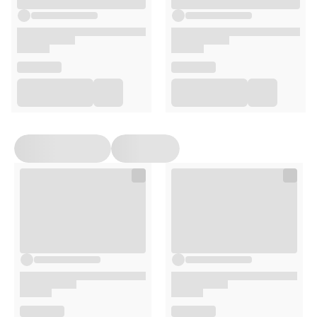
Sposób użycia
Do naczynia wlać około 2 litry wody i dodać około 1
łyżki stołowej płukanki.
W przypadku płukanki morelowej użyć 1 litr wody.
Otrzymanym roztworem płukać włosy.
Intensywność koloru końcowego zależy od ilości
dodanej płukanki.
Nie wymaga spłukiwania wodą.
Przeciwwskazania
Nie stosować w przypadku nadwrażliwości na
którykolwiek ze składników.
W razie wystąpienia reakcji alergicznej lub
podrażnienia, przerwać stosowanie i skonsultować
się z lekarzem.
Opakowanie
200ml