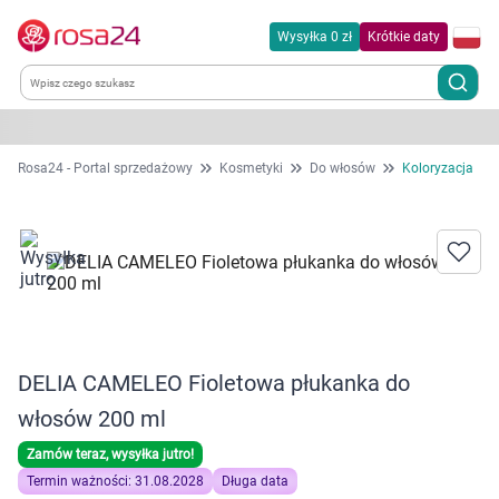
Wysyłka 0 zł
Krótkie daty
Kategorie
Rosa24 - Portal sprzedażowy
Kosmetyki
Do włosów
Koloryzacja
Chemia gospodarcza
Dla zwierząt
Dom i ogród
DELIA CAMELEO Fioletowa płukanka do
Zdrowie
włosów 200 ml
Kobieta w ciąży i mama
Zamów teraz, wysyłka jutro!
Termin ważności: 31.08.2028
Długa data