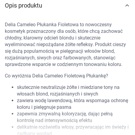
Opis produktu
Marki
Delia Cameleo Płukanka Fioletowa to nowoczesny
kosmetyk przeznaczony dla osób, które chcą zachować
chłodny, klarowny odcień blondu i skutecznie
wyeliminować niepożądane żółte refleksy. Produkt cieszy
się dużą popularnością w pielęgnacji włosów blond,
rozjaśnianych, siwych oraz farbowanych, stanowiąc
sprawdzone wsparcie w codziennym tonowaniu koloru.
Co wyróżnia Delia Cameleo Fioletową Płukankę?
skutecznie neutralizuje żółte i miedziane tony na
włosach blond, rozjaśnianych i siwych
zawiera wodę lawendową, która wspomaga ochronę
koloru i pielęgnuje pasma
zapewnia zmywalną koloryzację, dając pełną
kontrolę nad intensywnością efektu
Korzystamy z plików cookies w celu
delikatnie rozświetla włosy, przywracając im świeży i
zadbany wygląd
dostosowania zawartości serwisu do Twoich