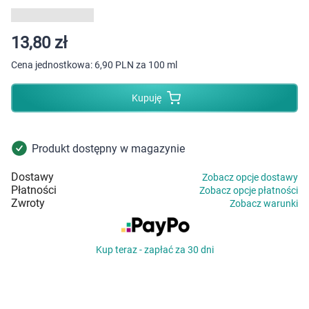
Dziecko
Higiena
13,80 zł
Cena jednostkowa:
6,90 PLN za 100 ml
Kosmetyki
Kupuję
Mężczyzna
Zdrowy styl życia
Produkt dostępny w magazynie
Dostawy
Zobacz opcje dostawy
Zabawki
Płatności
Zobacz opcje płatności
Zwroty
Zobacz warunki
Sprzęt medyczny
Kup teraz - zapłać za 30 dni
Motoryzacja
Grupy produktowe