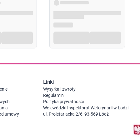
Probiotyki, odbudowa flory jelitowej
Szczot
Leki na zgagę i refluks
Akcesoria dzie
Suplementy z błonnikiem
Nocnik
Syropy i tabletki na brak apetytu
Laktat
Leki i suplementy na choroby trzustki
Smoczk
Leki na nietolerancję laktozy
Leki i suplementy na pasożyty ludzkie
Leki na ból brzucha i skurcze
Pościel
Leki i suplementy na wzdęcia
Leki na niestrawność i ból żołądka
Żywienie w chorobie
Akceso
Serce i układ krążenia
Gryzak
Leki i suplementy na cholesterol
Karmie
Linki
Preparaty wspomagające pracę serca
Maści, tabletki i leki na żylaki
enie
Wysyłka i zwroty
Maści, czopki i leki na hemoroidy
Regulamin
Kwasy tłuszczowe omega 3, 6, 9
owych
Polityka prywatności
Leki przeciwzakrzepowe
ania
Wojewódzki Inspektorat Weterynarii w Łodzi
Leki na nadciśnienie
 od umowy
ul. Proletariacka 2/6, 93-569 Łódź
Leki i tabletki na krążenie
Leki na obrzęki nóg
Seks i zdrowie intymne
Lubrykanty