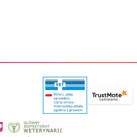
eczki do zębów dla dzieci
Kremy do twarzy
cięce
Kremy przeciwzmarszczkowe
i
Kremy na noc
ory i akcesoria
Cera mieszana tłusta trądzikowa
i i akcesoria
Cera sucha
Smoczki uspokajające dla dzieci i niemowlaków
Cera naczynkowa
Akcesoria do smoczków
Cera wrażliwa i atopowa
 i tekstylia dla dzieci
Na dzień
Otulacze
Na dzień i na noc
Prześcieradła, podkłady
Mgiełki do twarzy
ria do kąpieli
Olejki do twarzy
i
Paski i plastry oczyszczające
nie dzieci
Preparaty punktowe
Szczoteczki i akcesoria do mycia butelek dla dzieci i niemow
Serum do twarzy
Termosy dla dzieci i niemowląt
Wody termalne
Śniadaniowki dla dzieci i niemowląt
Korean Beauty
Sterylizatory do butelek dla dzieci i niemowląt
Do rzęs i brwi
Ładowanie...
Butelki dla dzieci
Kosmetyki do makijażu oczu
Akcesoria do butelek i kubków
Tusze do rzęs
Kubki dla dzieci
Kredki do oczu
Podgrzewacze
Eyelinery
Przechowywanie mleka
Cienie do powiek
Śliniaki
Artykuły kosmetyczne