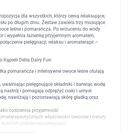
 dla psa i kota
Leki na chrypkę
Witaminy i minerały
Witaminy
opozycja dla wszystkich, którzy cenią relaksujące,
Leki i suplementy z witaminą A
Witami
ysłu po długim dniu. Zestaw zawiera trzy musujące
Leki i suplementy z witaminą A+E
woce leśne i pomarańcza. Po wrzuceniu do wody
Witaminy ADEK A + D + E + K
lor i wypełnia łazienkę przyjemnym aromatem,
Leki i suplementy z witaminą B1
ołączenie pielęgnacji, relaksu i aromaterapii –
Leki i suplementy z witaminą B2
Leki i suplementy z witaminą B3
Leki i suplementy z witaminą B6
Kąpieli Delia Dairy Fun:
Leki i suplementy z witaminą B9 kwas
Ak
Leki i suplementy z witaminą B12
Wk
dka pomarańcza i intensywne owoce leśne otulają
Leki i suplementy z witaminą B comp
Układ
Ni
Leki i suplementy z witaminą C
Leki i suplementy z witaminą D
 uwalniając pielęgnujące składniki i barwiąc wodę
Leki i suplementy z witaminą E
 nastrój i pomagają odprężyć ciało i umysł
Leki i suplementy z witaminą K
dę, nawilżają i pozostawiają skórę gładką oraz
Leki i suplementy z witaminami K+D
Biotyna
 jako codzienna przyjemność
Pozostałe witaminy
Katar
Ma
Leki i suplementy z witaminą B5
z aromaterapeutycznych właściwości owoców i natury
Minerały w tabletkach i płynie
 komfort codziennej pielęgnacji
Tabletki i preparaty z chromem
orzystamy z plików cookies w celu dostosowania zawartości