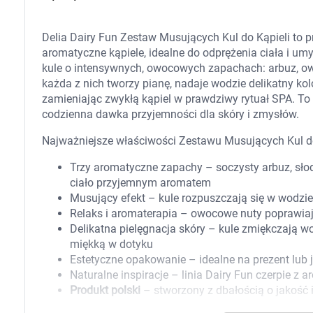
Zabawki
Zwierzęta gospodarskie
Akwarystyka
Delia Dairy Fun Zestaw Musujących Kul do Kąpieli to pr
aromatyczne kąpiele, idealne do odprężenia ciała i um
kule o intensywnych, owocowych zapachach: arbuz, o
każda z nich tworzy pianę, nadaje wodzie delikatny ko
zamieniając zwykłą kąpiel w prawdziwy rytuał SPA. To p
codzienna dawka przyjemności dla skóry i zmysłów.
Najważniejsze właściwości Zestawu Musujących Kul do 
Trzy aromatyczne zapachy – soczysty arbuz, sło
ciało przyjemnym aromatem
Musujący efekt – kule rozpuszczają się w wodzie,
Relaks i aromaterapia – owocowe nuty poprawiają
Delikatna pielęgnacja skóry – kule zmiękczają wo
miękką w dotyku
Estetyczne opakowanie – idealne na prezent lub
Naturalne inspiracje – linia Dairy Fun czerpie 
Produkt polski
– stworzony z dbałością o jakość i
K