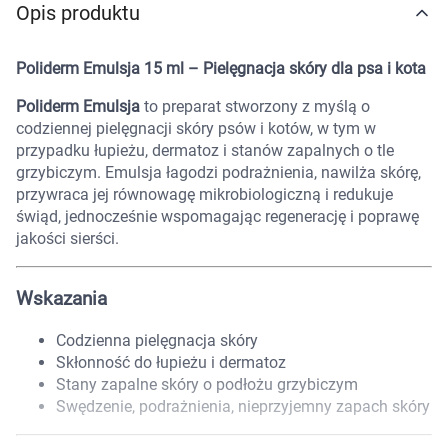
Opis produktu
Marki
Poliderm Emulsja 15 ml – Pielęgnacja skóry dla psa i kota
Poliderm Emulsja
to preparat stworzony z myślą o
codziennej pielęgnacji skóry psów i kotów, w tym w
przypadku łupieżu, dermatoz i stanów zapalnych o tle
grzybiczym. Emulsja łagodzi podrażnienia, nawilża skórę,
przywraca jej równowagę mikrobiologiczną i redukuje
świąd, jednocześnie wspomagając regenerację i poprawę
jakości sierści.
Wskazania
Codzienna pielęgnacja skóry
Skłonność do łupieżu i dermatoz
Stany zapalne skóry o podłożu grzybiczym
Swędzenie, podrażnienia, nieprzyjemny zapach skóry
Korzystamy z plików cookies w celu
dostosowania zawartości serwisu do Twoich