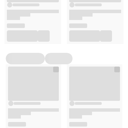
Woda, poliheksanidyna (PHMB), biosiarka, fitosfingozyna,
kwas salicylowy, mocznik, olejek z drzewa herbacianego,
gliceryna
Sposób użycia
Nanieść niewielką ilość emulsji na skórę psa lub kota,
wmasowując delikatnie w miejsce problemowe. Stosować
codziennie lub według potrzeb, szczególnie przy łupieżu,
stanach zapalnych czy podrażnieniach skóry.
Opakowanie
15 ml