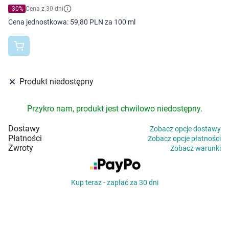
Dziecko
-
30
%
Cena z 30 dni
Cena jednostkowa:
59,80 PLN za 100 ml
Higiena
Kosmetyki
Mężczyzna
Produkt niedostępny
Zdrowy styl życia
Przykro nam, produkt jest chwilowo niedostępny.
Dostawy
Zobacz opcje dostawy
Zabawki
Płatności
Zobacz opcje płatności
Zwroty
Zobacz warunki
Sprzęt medyczny
Kup teraz - zapłać za 30 dni
Motoryzacja
Grupy produktowe