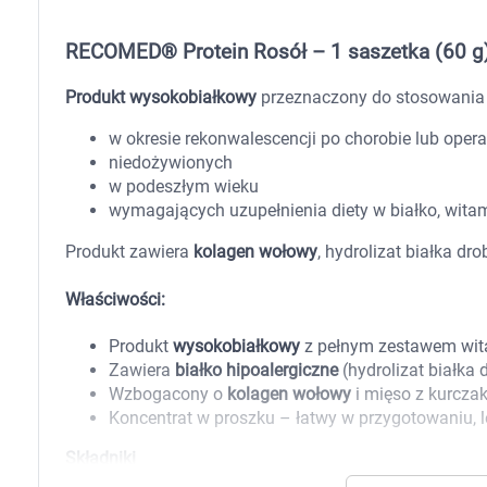
Zabawki
Zwierzęta gospodarskie
RECOMED® Protein Rosół – 1 saszetka (60 g
Akwarystyka
Produkt wysokobiałkowy
przeznaczony do stosowania 
w okresie rekonwalescencji po chorobie lub opera
niedożywionych
w podeszłym wieku
wymagających uzupełnienia diety w białko, witam
Produkt zawiera
kolagen wołowy
, hydrolizat białka dr
Właściwości:
Produkt
wysokobiałkowy
z pełnym zestawem wita
Zawiera
białko hipoalergiczne
(hydrolizat białka 
Wzbogacony o
kolagen wołowy
i mięso z kurczak
Koncentrat w proszku – łatwy w przygotowaniu, 
Składniki
K