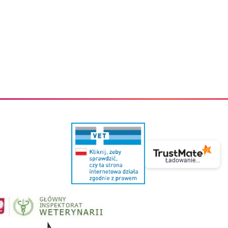
eczki do zębów dla dzieci
Kremy do twarzy
cięce
Kremy przeciwzmarszczkowe
i
Kremy na noc
ory i akcesoria
Cera mieszana tłusta trądzikowa
i i akcesoria
Cera sucha
Smoczki uspokajające dla dzieci i niemowlaków
Cera naczynkowa
Akcesoria do smoczków
Cera wrażliwa i atopowa
 i tekstylia dla dzieci
Na dzień
Otulacze
Na dzień i na noc
Prześcieradła, podkłady
Mgiełki do twarzy
ria do kąpieli
Olejki do twarzy
i
Paski i plastry oczyszczające
nie dzieci
Preparaty punktowe
Szczoteczki i akcesoria do mycia butelek dla dzieci i niemow
Serum do twarzy
Termosy dla dzieci i niemowląt
Wody termalne
Śniadaniowki dla dzieci i niemowląt
Korean Beauty
Ładowanie...
Sterylizatory do butelek dla dzieci i niemowląt
Do rzęs i brwi
Butelki dla dzieci
Kosmetyki do makijażu oczu
Akcesoria do butelek i kubków
Tusze do rzęs
Kubki dla dzieci
Kredki do oczu
Podgrzewacze
Eyelinery
Przechowywanie mleka
Cienie do powiek
Śliniaki
Artykuły kosmetyczne