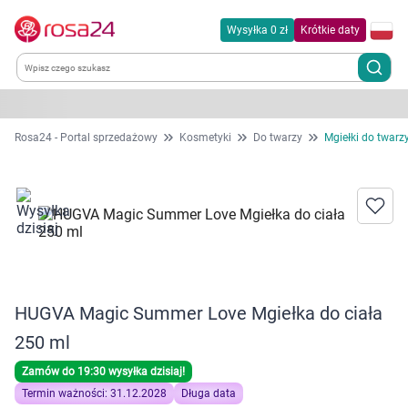
Wysyłka 0 zł
Krótkie daty
Kategorie
Rosa24 - Portal sprzedażowy
Kosmetyki
Do twarzy
Mgiełki do twarz
Chemia gospodarcza
Dla zwierząt
Dom i ogród
HUGVA Magic Summer Love Mgiełka do ciała
Zdrowie
250 ml
Kobieta w ciąży i mama
Zamów do 19:30 wysyłka dzisiaj!
Termin ważności: 31.12.2028
Długa data