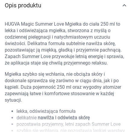
Opis produktu
Marki
HUGVA Magic Summer Love Mgiełka do ciała 250 ml to
lekka i odświeżająca mgiełka, stworzona z myślą o
codziennej pielęgnacji i natychmiastowym uczuciu
świeżości. Delikatna formuła subtelnie nawilża skórę,
pozostawiając ją miękką, gładką i przyjemnie pachnącą.
Zapach Summer Love przywołuje letnią energię i sprawia,
że aplikacja staje się chwilą przyjemnego relaksu.
Mgiełka szybko się wchłania, nie obciąża skóry i
doskonale sprawdza się zarówno w ciągu dnia, jak i po
kąpieli. Duża pojemność 250 ml oraz wygodny atomizer
zapewniają łatwe i komfortowe stosowanie w każdej
sytuacji.
lekka, odświeżająca formuła
delikatnie
nawilża i odświeża skórę
Korzystamy z plików cookies w celu
pozostawia przyjemny, letni zapach Summer Love
szybko się wchłania, nie pozostawia lepkiej warstwy
dostosowania zawartości serwisu do Twoich