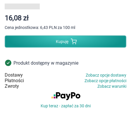
Dziecko
Higiena
16,08 zł
Cena jednostkowa:
6,43 PLN za 100 ml
Kosmetyki
Kupuję
Mężczyzna
Zdrowy styl życia
Produkt dostępny w magazynie
Dostawy
Zobacz opcje dostawy
Zabawki
Płatności
Zobacz opcje płatności
Zwroty
Zobacz warunki
Sprzęt medyczny
Kup teraz - zapłać za 30 dni
Motoryzacja
Grupy produktowe