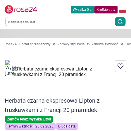
Wysyłka 0 zł
Krótkie daty
Kategorie
Rosa24 - Portal sprzedażowy
Zdrowy styl życia
Zdrowa żywność
Her
Chemia gospodarcza
Dla zwierząt
Dom i ogród
Herbata czarna ekspresowa Lipton z
Zdrowie
truskawkami z Francji 20 piramidek
Kobieta w ciąży i mama
Zamów teraz, wysyłka jutro!
Termin ważności: 28.02.2028
Długa data