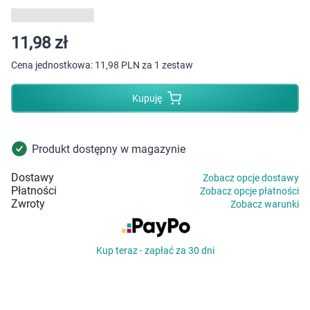
Dziecko
Higiena
11,98 zł
Cena jednostkowa:
11,98 PLN za 1 zestaw
Kosmetyki
Kupuję
Mężczyzna
Zdrowy styl życia
Produkt dostępny w magazynie
Dostawy
Zobacz opcje dostawy
Zabawki
Płatności
Zobacz opcje płatności
Zwroty
Zobacz warunki
Sprzęt medyczny
Kup teraz - zapłać za 30 dni
Motoryzacja
Grupy produktowe