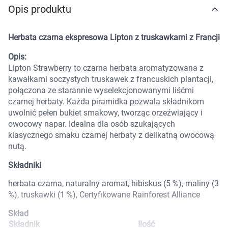
Opis produktu
Marki
Herbata czarna ekspresowa Lipton z truskawkami z Francji
Opis:
Lipton Strawberry to czarna herbata aromatyzowana z
kawałkami soczystych truskawek z francuskich plantacji,
połączona ze starannie wyselekcjonowanymi liśćmi
czarnej herbaty. Każda piramidka pozwala składnikom
uwolnić pełen bukiet smakowy, tworząc orzeźwiający i
owocowy napar. Idealna dla osób szukających
klasycznego smaku czarnej herbaty z delikatną owocową
nutą.
Składniki
herbata czarna, naturalny aromat, hibiskus (5 %), maliny (3
%), truskawki (1 %), Certyfikowane Rainforest Alliance
Skład
Korzystamy z plików cookies w celu
Składnik
Ilość
dostosowania zawartości serwisu do Twoich