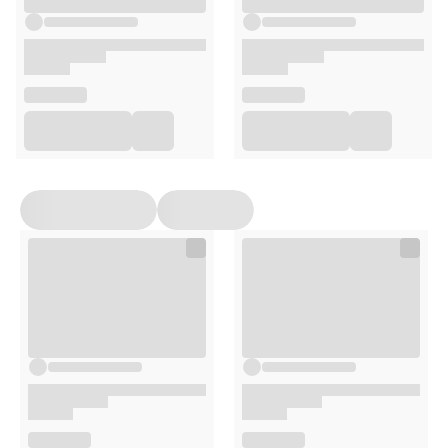
Parz przez 4–5 minut, aby wydobyć pełny smak i aromat.
Opakowanie
20 saszetek