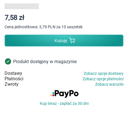
Dziecko
Higiena
7,58 zł
Cena jednostkowa:
3,79 PLN za 10 saszetek
Kosmetyki
Kupuję
Mężczyzna
Zdrowy styl życia
Produkt dostępny w magazynie
Dostawy
Zobacz opcje dostawy
Zabawki
Płatności
Zobacz opcje płatności
Zwroty
Zobacz warunki
Sprzęt medyczny
Kup teraz - zapłać za 30 dni
Motoryzacja
Grupy produktowe