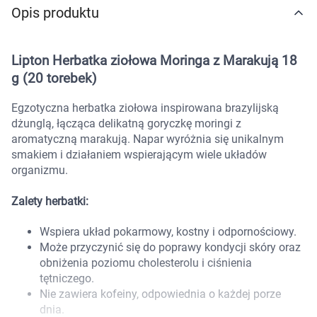
Opis produktu
Marki
Lipton Herbatka ziołowa Moringa z Marakują 18
g (20 torebek)
Egzotyczna herbatka ziołowa inspirowana brazylijską
dżunglą, łącząca delikatną goryczkę moringi z
aromatyczną marakują. Napar wyróżnia się unikalnym
smakiem i działaniem wspierającym wiele układów
organizmu.
Zalety herbatki:
Wspiera układ pokarmowy, kostny i odpornościowy.
Może przyczynić się do poprawy kondycji skóry oraz
obniżenia poziomu cholesterolu i ciśnienia
tętniczego.
Nie zawiera kofeiny, odpowiednia o każdej porze
Korzystamy z plików cookies w celu
dnia.
dostosowania zawartości serwisu do Twoich