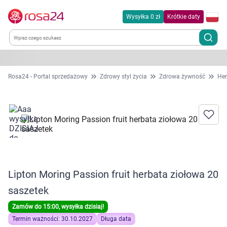
Wysyłka 0 zł
Krótkie daty
Kategorie
Rosa24 - Portal sprzedażowy
Zdrowy styl życia
Zdrowa żywność
Her
Chemia gospodarcza
Dla zwierząt
Dom i ogród
Lipton Moring Passion fruit herbata ziołowa 20
Zdrowie
saszetek
Kobieta w ciąży i mama
Zamów do 15:00, wysyłka dzisiaj!
Termin ważności: 30.10.2027
Długa data