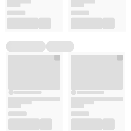
Inhalator LD-213C jest skuteczny w leczeniu m.in.:
nieżytu nosa
ostrego zapalenia gardła
ostrego zapalenia krtani
ostrych i przewlekłych zapaleń oskrzeli
astmy oskrzelowej
Opakowanie
Kompresor LD-213C
Etui na akcesoria
Filtry zapasowe do inhalatora LD-N055 – 5 szt.
Instrukcja obsługi i karta gwarancyjna
Ustniki inhalacyjne LD-N022 – 2 szt.
Maski do inhalacji: dla dorosłych LD-N041, dla dzieci
LD-N040
Nasadki do inhalacji przez nos: dla dorosłych LD-
N058, dla dzieci LD-N059
Nebulizator LD-N107 (w tym nebulizator inhalacyjny
LD-N008)