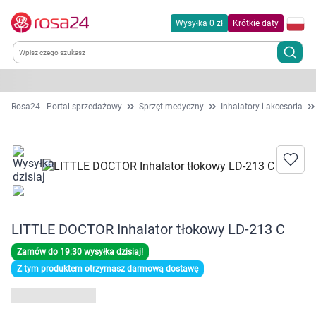
Wysyłka 0 zł
Krótkie daty
Kategorie
Rosa24 - Portal sprzedażowy
Sprzęt medyczny
Inhalatory i akcesoria
Chemia gospodarcza
Dla zwierząt
Dom i ogród
LITTLE DOCTOR Inhalator tłokowy LD-213 C
Zdrowie
Zamów do 19:30 wysyłka dzisiaj!
Z tym produktem otrzymasz darmową dostawę
Kobieta w ciąży i mama