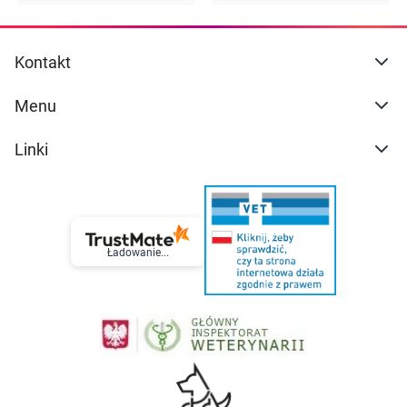
Przewód powietrzny o długości 2 m (LD-N051)
Opakowanie
Kontakt
Uwagi
Wyrób medyczny - posiada oznakowanie CE
Menu
Posiada deklarację zgodności UE
Zawiera instrukcję obsługi oraz interfejs w języku
Linki
polskim
Zawiera etykietę w języku polskim
Ładowanie...