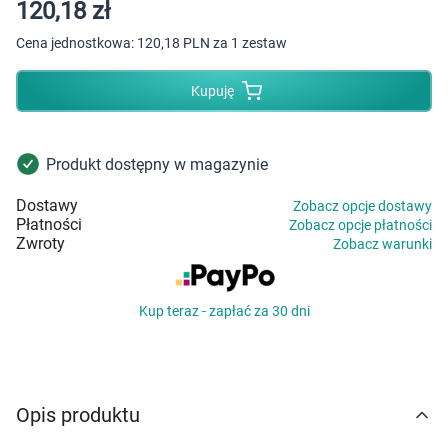
Dziecko
120,18 zł
Cena jednostkowa:
120,18 PLN za 1 zestaw
Higiena
Kupuję
Kosmetyki
Mężczyzna
Produkt dostępny w magazynie
Dostawy
Zobacz opcje dostawy
Zdrowy styl życia
Płatności
Zobacz opcje płatności
Zwroty
Zobacz warunki
Zabawki
Kup teraz - zapłać za 30 dni
Sprzęt medyczny
Motoryzacja
Opis produktu
Grupy produktowe