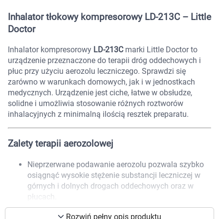
Marki
Inhalator tłokowy kompresorowy LD-213C – Little
Doctor
Inhalator kompresorowy
LD-213C
marki Little Doctor to
urządzenie przeznaczone do terapii dróg oddechowych i
płuc przy użyciu aerozolu leczniczego. Sprawdzi się
zarówno w warunkach domowych, jak i w jednostkach
medycznych. Urządzenie jest ciche, łatwe w obsłudze,
solidne i umożliwia stosowanie różnych roztworów
inhalacyjnych z minimalną ilością resztek preparatu.
Zalety terapii aerozolowej
Nieprzerwane podawanie aerozolu pozwala szybko
osiągnąć wysokie stężenie substancji leczniczej w
górnych i dolnych drogach oddechowych oraz w
Korzystamy z plików cookies w celu
płucach.
dostosowania zawartości serwisu do Twoich
Skutecznie rozszerza oskrzela (
bronchodilatacja
) i
preferencji. Więcej informacji znajdziesz w
Rozwiń pełny opis produktu
może skrócić pobyt w szpitalu lub zredukować