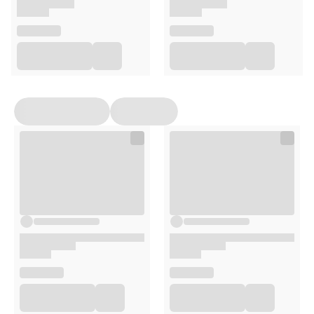
Opakowanie
30 ml
Uwagi
Suplementy diety nie mogą być stosowane jako substytut
(zamiennik) zróżnicowanej diety ani zdrowego trybu życia.
Nie należy przekraczać zalecanej porcji produktu do
spożycia w ciągu dnia. Suplementy diety powinny być
przechowywane w sposób niedostępny dla małych dzieci.
Przed zastosowaniem produktu sugerujemy zapoznanie
się z dokładnymi informacjami podanymi na opakowaniu
lub załączonej ulotce.