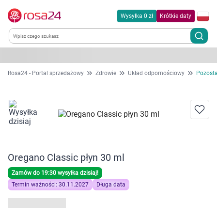
Wysyłka 0 zł
Krótkie daty
Kategorie
Rosa24 - Portal sprzedażowy
Zdrowie
Układ odpornościowy
Pozosta
Chemia gospodarcza
Dla zwierząt
Dom i ogród
Oregano Classic płyn 30 ml
Zdrowie
Zamów do 19:30 wysyłka dzisiaj!
Termin ważności: 30.11.2027
Długa data
Kobieta w ciąży i mama