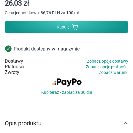
Dziecko
26,03 zł
Cena jednostkowa:
86,76 PLN za 100 ml
Higiena
Kupuję
Kosmetyki
Mężczyzna
Produkt dostępny w magazynie
Dostawy
Zobacz opcje dostawy
Zdrowy styl życia
Płatności
Zobacz opcje płatności
Zwroty
Zobacz warunki
Zabawki
Kup teraz - zapłać za 30 dni
Sprzęt medyczny
Motoryzacja
Opis produktu
Grupy produktowe