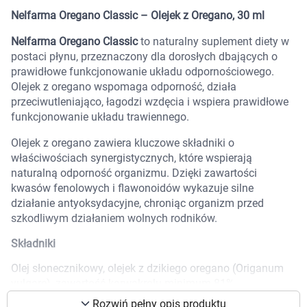
Marki
Nelfarma Oregano Classic – Olejek z Oregano, 30 ml
Nelfarma Oregano Classic
to naturalny suplement diety w
postaci płynu, przeznaczony dla dorosłych dbających o
prawidłowe funkcjonowanie układu odpornościowego.
Olejek z oregano wspomaga odporność, działa
przeciwutleniająco, łagodzi wzdęcia i wspiera prawidłowe
funkcjonowanie układu trawiennego.
Olejek z oregano zawiera kluczowe składniki o
właściwościach synergistycznych, które wspierają
naturalną odporność organizmu. Dzięki zawartości
kwasów fenolowych i flawonoidów wykazuje silne
działanie antyoksydacyjne, chroniąc organizm przed
szkodliwym działaniem wolnych rodników.
Składniki
Olej słonecznikowy, olejek z dzikiego oregano (Origanum
Korzystamy z plików cookies w celu
vulgare), zawartość karwakrolu minimum 81%
dostosowania zawartości serwisu do Twoich
preferencji. Więcej informacji znajdziesz w
Rozwiń pełny opis produktu