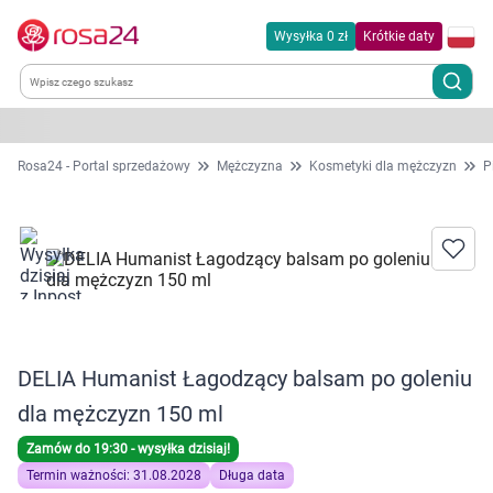
Wysyłka 0 zł
Krótkie daty
Kategorie
Rosa24 - Portal sprzedażowy
Mężczyzna
Kosmetyki dla mężczyzn
P
Chemia gospodarcza
Dla zwierząt
Dom i ogród
DELIA Humanist Łagodzący balsam po goleniu
Zdrowie
dla mężczyzn 150 ml
Kobieta w ciąży i mama
Zamów do 19:30 - wysyłka dzisiaj!
Termin ważności: 31.08.2028
Długa data