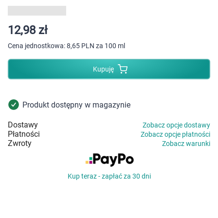
Dziecko
Higiena
12,98 zł
Cena jednostkowa:
8,65 PLN za 100 ml
Kosmetyki
Kupuję
Mężczyzna
Zdrowy styl życia
Produkt dostępny w magazynie
Dostawy
Zobacz opcje dostawy
Zabawki
Płatności
Zobacz opcje płatności
Zwroty
Zobacz warunki
Sprzęt medyczny
Kup teraz - zapłać za 30 dni
Motoryzacja
Grupy produktowe