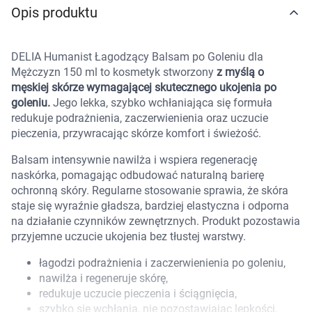
Opis produktu
Marki
DELIA Humanist Łagodzący Balsam po Goleniu dla
Mężczyzn 150 ml to kosmetyk stworzony
z myślą o
męskiej skórze wymagającej skutecznego ukojenia po
goleniu.
Jego lekka, szybko wchłaniająca się formuła
redukuje podrażnienia, zaczerwienienia oraz uczucie
pieczenia, przywracając skórze komfort i świeżość.
Balsam intensywnie nawilża i wspiera regenerację
naskórka, pomagając odbudować naturalną barierę
ochronną skóry. Regularne stosowanie sprawia, że skóra
staje się wyraźnie gładsza, bardziej elastyczna i odporna
na działanie czynników zewnętrznych. Produkt pozostawia
przyjemne uczucie ukojenia bez tłustej warstwy.
łagodzi podrażnienia i zaczerwienienia po goleniu,
nawilża i regeneruje skórę,
Korzystamy z plików cookies w celu
redukuje uczucie pieczenia i ściągnięcia,
szybko się wchłania, nie pozostawiając lepkości,
dostosowania zawartości serwisu do Twoich