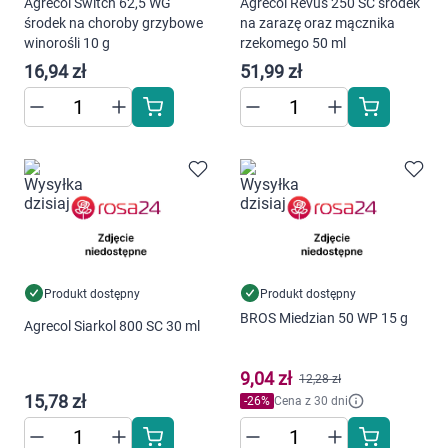
Agrecol Switch 62,5 WG
Agrecol Revus 250 SC środek
środek na choroby grzybowe
na zarazę oraz mącznika
winorośli 10 g
rzekomego 50 ml
16,94 zł
51,99 zł
Produkt dostępny
Produkt dostępny
BROS Miedzian 50 WP 15 g
Agrecol Siarkol 800 SC 30 ml
9,04 zł
12,28 zł
15,78 zł
-
26
%
Cena z 30 dni