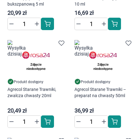
Dziecko
bukszpanową 5 ml
10 ml
20,99 zł
16,69 zł
Higiena
Kosmetyki
Mężczyzna
Zdrowy styl życia
Zabawki
Produkt dostępny
Produkt dostępny
Agrecol Starane Trawniki,
Agrecol Starane Trawniki –
zwalcza chwasty 20ml
preparat na chwasty 50ml
Sprzęt medyczny
20,49 zł
36,99 zł
Motoryzacja
Grupy produktowe