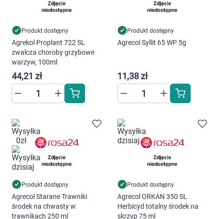
warunki przechowywania lub dostępu do
cookies poprzez kliknięcie przycisku
"Ustawienia" lub możesz zaakceptować
Produkt dostępny
Produkt dostępny
Agrekol Proplant 722 SL
Agrecol Syllit 65 WP 5g
ustawienia wszystkich cookies klikając
zwalcza choroby grzybowe
AKCEPTUJĘ WSZYSTKIE
warzyw, 100ml
44,21 zł
11,38 zł
AKCEPTUJĘ WSZYSTKIE
Ustawienia
Produkt dostępny
Produkt dostępny
Agrecol Starane Trawniki
Agrecol ORKAN 350 SL
środek na chwasty w
Herbicyd totalny środek na
trawnikach 250 ml
skrzyp 75 ml