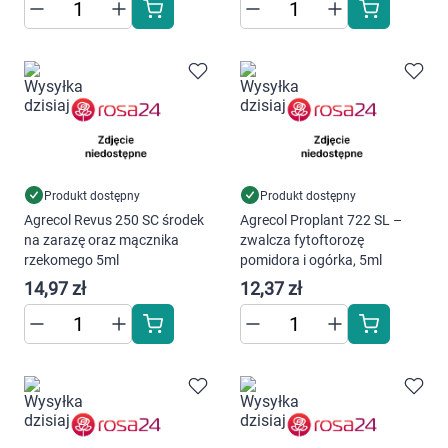
Produkt dostępny
Produkt dostępny
Agrecol Revus 250 SC środek
Agrecol Proplant 722 SL –
na zarazę oraz mącznika
zwalcza fytoftorozę
rzekomego 5ml
pomidora i ogórka, 5ml
14,97 zł
12,37 zł
Korzystamy z plików cookies w celu
dostosowania zawartości serwisu do Twoich
preferencji. Więcej informacji znajdziesz w
naszej
polityce prywatności
. Możesz określić