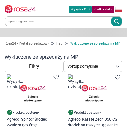
Wysyłka 0 zł
Krótkie daty
Kategorie
Rosa24 - Portal sprzedażowy
Flagi
Wykluczone ze sprzedaży na MP
Chemia gospodarcza
Wykluczone ze sprzedaży na MP
Filtry
Sortuj: Domyślnie
Dla zwierząt
Dom i ogród
Zdrowie
Kobieta w ciąży i mama
Produkt dostępny
Produkt dostępny
Agrecol Spintor Środek
Agrecol Karate Zeon 050 CS
zwalczający ćmę
środek na mszyce i gąsienice